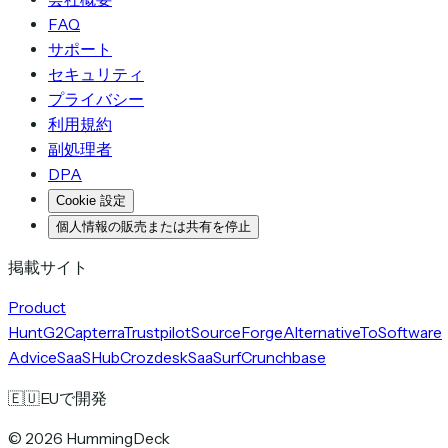
FAQ
サポート
セキュリティ
プライバシー
利用規約
副処理者
DPA
Cookie 設定
個人情報の販売または共有を停止
掲載サイト
Product
Hunt
G2
Capterra
Trustpilot
SourceForge
AlternativeTo
Software
Advice
SaaSHub
Crozdesk
SaaSurf
Crunchbase
🇪🇺
EUで開発
©
2026
HummingDeck