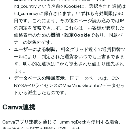
hd_country
という名前のCookieに、選択された通貨は
hd_currency
に保存されます。いずれも有効期限は90
日です。これにより、その後のページ読み込みではIP
の判定を省略できます。これらは、お客様が要求した
価格表示のための
機能・設定Cookie
であり、同意バ
ナーの対象外です。
ユーザーによる制御。
料金グリッド近くの通貨切替ツ
ールにより、判定された通貨をいつでも上書きできま
す。明示的な選択はIPから導出された値より優先され
ます。
データベースの帰属表示。
国データベースは、CC-
BY-SA-4.0ライセンスのMaxMind GeoLite2データセッ
トから派生したものです。
Canva連携
Canvaアプリ連携を通じてHummingDeckを使用する場合、