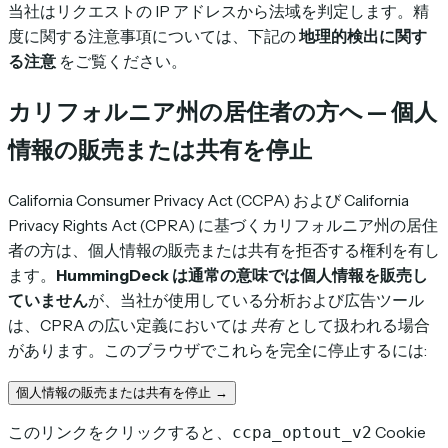
当社はリクエストの IP アドレスから法域を判定します。精
度に関する注意事項については、下記の
地理的検出に関す
る注意
をご覧ください。
カリフォルニア州の居住者の方へ — 個人
情報の販売または共有を停止
California Consumer Privacy Act (CCPA) および California
Privacy Rights Act (CPRA) に基づくカリフォルニア州の居住
者の方は、個人情報の販売または共有を拒否する権利を有し
ます。
HummingDeck は通常の意味では個人情報を販売し
ていません
が、当社が使用している分析および広告ツール
は、CPRA の広い定義においては
共有
として扱われる場合
があります。このブラウザでこれらを完全に停止するには:
個人情報の販売または共有を停止 →
このリンクをクリックすると、
Cookie
ccpa_optout_v2