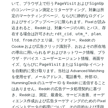
いて、ブラウザ上で行う
および
PageVisit
SignUp
のコンバージョン測定とリターゲティング。対象は所
定のマーケティングページ、ならびに静的なログイン
およびサインアップページに限られます。Pixel が読み
込まれると、Reddit は、対象ページの URL とパス、存
在する場合は許可された
、
、
,
rdt_cid
utm_*
plan
、
のクエリ値、リファラー、Reddit の
ltd
from
Cookie および広告クリック識別子、おおよその所在地
の導出に用いられる IP およびネットワーク情報、ブラ
ウザ・デバイス・ユーザーエージェント情報、画面サ
イズ、ならびに
または
イベント
PageVisit
SignUp
を自動的に受け取ります。当社は Advanced Matching
を使用せず、メールアドレス、電話番号、外部 ID、
HummingDeck のユーザー ID を Reddit に送信すること
はありません。Reddit の広告データ処理契約に基づ
き、Reddit は、測定、最適化、サービス改善、オーデ
ィエンス作成および広告ターゲティングのための Pixel
イベントデータの処理について、その目的および手段