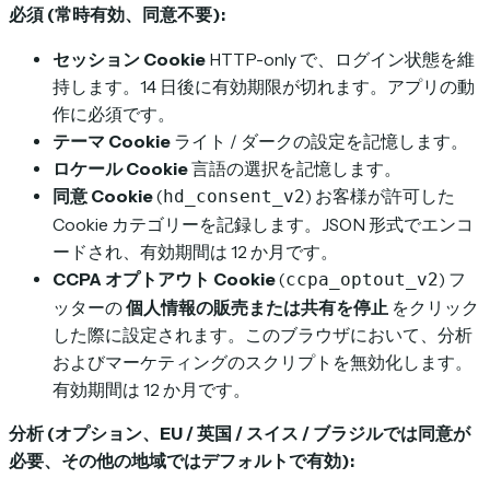
必須 (常時有効、同意不要):
セッション Cookie
HTTP-only で、ログイン状態を維
持します。14 日後に有効期限が切れます。アプリの動
作に必須です。
テーマ Cookie
ライト / ダークの設定を記憶します。
ロケール Cookie
言語の選択を記憶します。
同意 Cookie
(
) お客様が許可した
hd_consent_v2
Cookie カテゴリーを記録します。JSON 形式でエンコ
ードされ、有効期間は 12 か月です。
CCPA オプトアウト Cookie
(
) フ
ccpa_optout_v2
ッターの
個人情報の販売または共有を停止
をクリック
した際に設定されます。このブラウザにおいて、分析
およびマーケティングのスクリプトを無効化します。
有効期間は 12 か月です。
分析 (オプション、EU / 英国 / スイス / ブラジルでは同意が
必要、その他の地域ではデフォルトで有効):