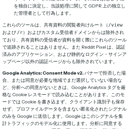
を独自に決定し、当該処理に関して GDPR 上の独立し
た管理者として行為します。
これらのツールは、共有資料の閲覧者向けルート（
/view
および
）およびカスタム受信者ドメインからは除外され
/r
ており、共有資料の受信者が資料を開く際にこれらのツール
で追跡されることはありません。また Reddit Pixel は、認証
済みのアプリケーション、および静的なログイン・サインア
ップページ以外の認証ページからも除外されています。
Google Analytics: Consent Mode v2.
バナーで拒否した場
合、または同意が必要な地域でまだ選択していない場合な
ど、分析への同意がないときは、Google Analytics タグを厳
格な Cookie レスモードで読み込むことがあります。このモ
ードでは Cookie を書き込まず、クライアント識別子も保存
せず、プロファイルデータを含まない匿名化されたシグナル
のみを Google に送信します。Google はこのシグナルを集
計トラフィックのモデル化に使用します。分析に同意する