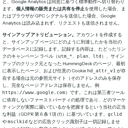
と、Google Analytics は同意に基づく標準動作へ切り替わり
ます。
個人情報の販売または共有を停止
を使用した場合、ま
たはブラウザが GPC シグナルを送信した場合、Google
Analytics は読み込まれず、リクエストも送信されません。
サインアップ アトリビューション。
アカウントを作成する
と、サインアップ ページにどのように到達したかを当社の
データベースに記録します。記録する内容は、たどったリン
クのキャンペーン ラベル（
、
、
）、サイン
utm_*
plan
ltd
アップのクリック元となった HummingDeck のページ、最初
に表示したページ、および任意の Cookie
が存
hd_attr_v1
在する場合は元の参照元サイト（そのアドレスのみを保存
し、完全なページ アドレスは保存しません。例:
）です。これは第三者ツール
https://www.google.com
に依存しないファーストパーティの処理であり、どのマーケ
ティングが実際に届いているかを把握するという当社の正当
な利益（GDPR 第 6 条 1 項 (f)）に基づいています。
gclid
や
などの広告クリック識別子は一切記録しませ
msclkid