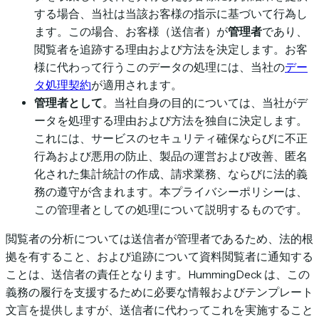
する場合、当社は当該お客様の指示に基づいて行為し
ます。この場合、お客様（送信者）が
管理者
であり、
閲覧者を追跡する理由および方法を決定します。お客
様に代わって行うこのデータの処理には、当社の
デー
タ処理契約
が適用されます。
管理者として
。当社自身の目的については、当社がデ
ータを処理する理由および方法を独自に決定します。
これには、サービスのセキュリティ確保ならびに不正
行為および悪用の防止、製品の運営および改善、匿名
化された集計統計の作成、請求業務、ならびに法的義
務の遵守が含まれます。本プライバシーポリシーは、
この管理者としての処理について説明するものです。
閲覧者の分析については送信者が管理者であるため、法的根
拠を有すること、および追跡について資料閲覧者に通知する
ことは、送信者の責任となります。HummingDeck は、この
義務の履行を支援するために必要な情報およびテンプレート
文言を提供しますが、送信者に代わってこれを実施すること