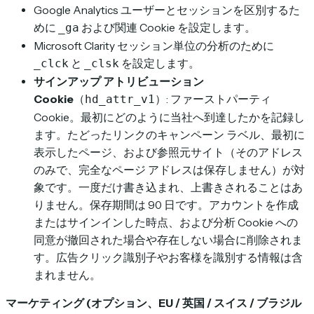
Google Analytics ユーザーとセッションを区別するた
めに
および関連 Cookie を設定します。
_ga
Microsoft Clarity セッション単位の分析のために
と
を設定します。
_clck
_clsk
サインアップ アトリビューション
Cookie
（
）: ファーストパーティ
hd_attr_v1
Cookie。最初にどのように当社へ到達したかを記録し
ます。たどったリンクのキャンペーン ラベル、最初に
表示したページ、および参照元サイト（そのアドレス
のみで、完全なページ アドレスは保存しません）が対
象です。一度だけ書き込まれ、上書きされることはあ
りません。保存期間は 90 日です。アカウントを作成
またはサインインした時点、および分析 Cookie への
同意が撤回された場合や存在しない場合に削除されま
す。広告クリック識別子やお客様を識別する情報は含
まれません。
マーケティング (オプション、EU / 英国 / スイス / ブラジル