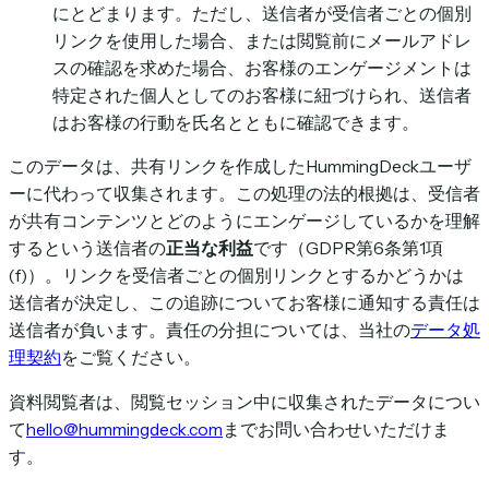
にとどまります。ただし、送信者が受信者ごとの個別
リンクを使用した場合、または閲覧前にメールアドレ
スの確認を求めた場合、お客様のエンゲージメントは
特定された個人としてのお客様に紐づけられ、送信者
はお客様の行動を氏名とともに確認できます。
このデータは、共有リンクを作成したHummingDeckユーザ
ーに代わって収集されます。この処理の法的根拠は、受信者
が共有コンテンツとどのようにエンゲージしているかを理解
するという送信者の
正当な利益
です（GDPR第6条第1項
(f)）。リンクを受信者ごとの個別リンクとするかどうかは
送信者が決定し、この追跡についてお客様に通知する責任は
送信者が負います。責任の分担については、当社の
データ処
理契約
をご覧ください。
資料閲覧者は、閲覧セッション中に収集されたデータについ
て
hello@hummingdeck.com
までお問い合わせいただけま
す。