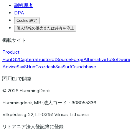
副処理者
DPA
Cookie 設定
個人情報の販売または共有を停止
掲載サイト
Product
Hunt
G2
Capterra
Trustpilot
SourceForge
AlternativeTo
Software
Advice
SaaSHub
Crozdesk
SaaSurf
Crunchbase
🇪🇺
EUで開発
©
2026
HummingDeck
Hummingdeck, MB
·
法人コード：308055336
Vilkpėdės g. 22, LT-03151 Vilnius, Lithuania
リトアニア法人登記簿に登録