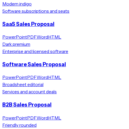
Modern indigo
Software subscriptions and seats
SaaS Sales Proposal
PowerPoint
PDF
Word
HTML
Dark premium
Enterprise and licensed software
Software Sales Proposal
PowerPoint
PDF
Word
HTML
Broadsheet editorial
Services and account deals
B2B Sales Proposal
PowerPoint
PDF
Word
HTML
Friendly rounded