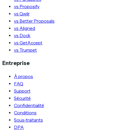
vs Proposify
vs Qwilr
vs Better Proposals
vs Aligned
vs Dock
vs GetAccept
vs Trumpet
Entreprise
À propos
FAQ
Support
Sécurité
Confidentialité
Conditions
Sous-traitants
DPA