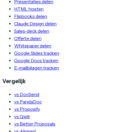
Presentaties delen
HTML hosten
Flipbooks delen
Claude Design delen
Sales-deck delen
Offerte delen
Whitepaper delen
Google Slides tracken
Google Docs tracken
E-mailbijlagen tracken
Vergelijk
vs DocSend
vs PandaDoc
vs Proposify
vs Qwilr
vs Better Proposals
vs Aligned