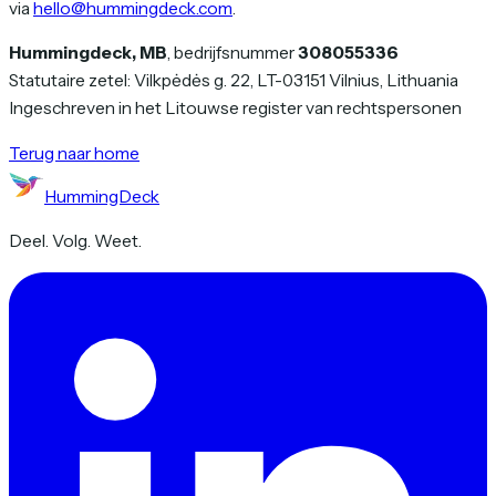
via
hello@hummingdeck.com
.
Hummingdeck, MB
, bedrijfsnummer
308055336
Statutaire zetel: Vilkpėdės g. 22, LT-03151 Vilnius, Lithuania
Ingeschreven in het Litouwse register van rechtspersonen
Terug naar home
HummingDeck
Deel. Volg. Weet.