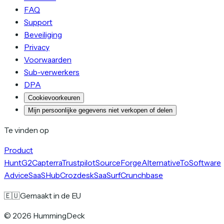
FAQ
Support
Beveiliging
Privacy
Voorwaarden
Sub-verwerkers
DPA
Cookievoorkeuren
Mijn persoonlijke gegevens niet verkopen of delen
Te vinden op
Product
Hunt
G2
Capterra
Trustpilot
SourceForge
AlternativeTo
Software
Advice
SaaSHub
Crozdesk
SaaSurf
Crunchbase
🇪🇺
Gemaakt in de EU
©
2026
HummingDeck