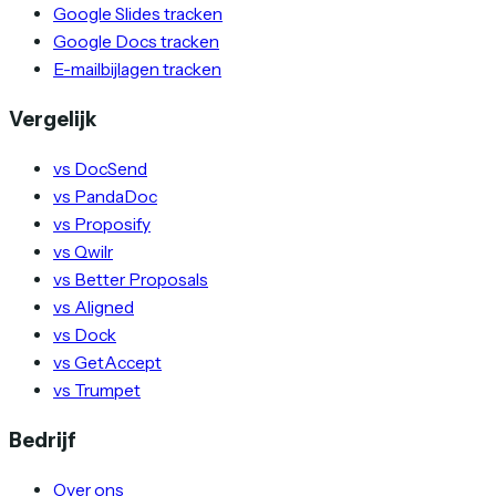
Google Slides tracken
Google Docs tracken
E-mailbijlagen tracken
Vergelijk
vs DocSend
vs PandaDoc
vs Proposify
vs Qwilr
vs Better Proposals
vs Aligned
vs Dock
vs GetAccept
vs Trumpet
Bedrijf
Over ons