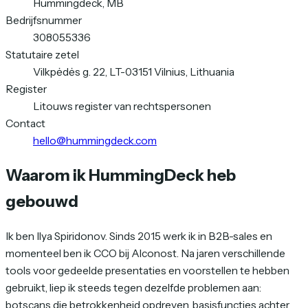
Hummingdeck, MB
Bedrijfsnummer
308055336
Statutaire zetel
Vilkpėdės g. 22, LT-03151 Vilnius, Lithuania
Register
Litouws register van rechtspersonen
Contact
hello@hummingdeck.com
Waarom ik HummingDeck heb
gebouwd
Ik ben Ilya Spiridonov. Sinds 2015 werk ik in B2B-sales en
momenteel ben ik CCO bij Alconost. Na jaren verschillende
tools voor gedeelde presentaties en voorstellen te hebben
gebruikt, liep ik steeds tegen dezelfde problemen aan:
botscans die betrokkenheid opdreven, basisfuncties achter