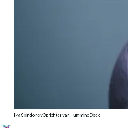
Ilya Spiridonov
Oprichter van HummingDeck