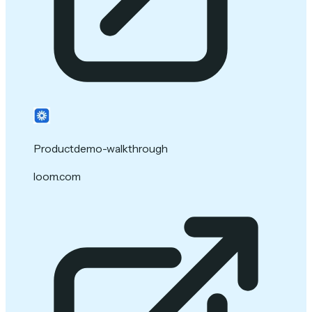
Productdemo-walkthrough
loom.com