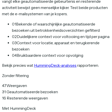
vangt elke geautomatiseerde gebeurtenis en resterende
activiteit bewijst geen menselijke kijker. Test beide producten
met de e-mailsystemen van je kopers.
01
Bekende of waarschijnlijke geautomatiseerde
bezoeken uit betrokkenheidsoverzichten gefilterd
02
Duidelijkere context voor voltooiing en tijd per pagina
03
Context voor locatie, apparaat en terugkerende
bezoeken
04
Bruikbaardere context voor opvolging
Bekijk precies wat
HummingDeck-analyses
rapporteren.
Zonder filtering
47
Weergaven
31
Geautomatiseerde bezoeken
16
Resterende weergaven
Met HummingDeck