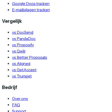
Google Docs tracken
E-mailbijlagen tracken
Vergelijk
vs DocSend
vs PandaDoc
vs Proposify
vs Qwilr
vs Better Proposals
vs Aligned
vs GetAccept
vs Trumpet
Bedrijf
Over ons
FAQ
Support