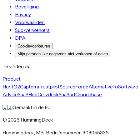
Beveiliging
Privacy
Voorwaarden
Sub-verwerkers
DPA
Cookievoorkeuren
Mijn persoonlijke gegevens niet verkopen of delen
Te vinden op
Product
Hunt
G2
Capterra
Trustpilot
SourceForge
AlternativeTo
Software
Advice
SaaSHub
Crozdesk
SaaSurf
Crunchbase
🇪🇺
Gemaakt in de EU
©
2026
HummingDeck
Hummingdeck, MB
·
Bedrijfsnummer: 308055336