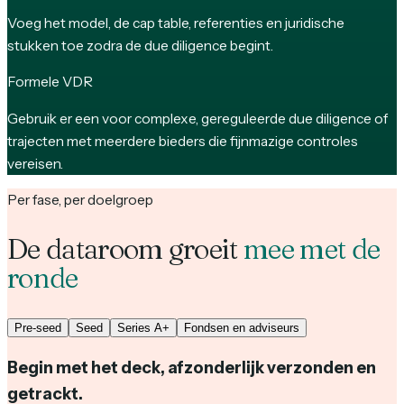
Voeg het model, de cap table, referenties en juridische
stukken toe zodra de due diligence begint.
Formele VDR
Gebruik er een voor complexe, gereguleerde due diligence of
trajecten met meerdere bieders die fijnmazige controles
vereisen.
Per fase, per doelgroep
De dataroom groeit
mee met de
ronde
Pre-seed
Seed
Series A+
Fondsen en adviseurs
Begin met het deck, afzonderlijk verzonden en
getrackt.