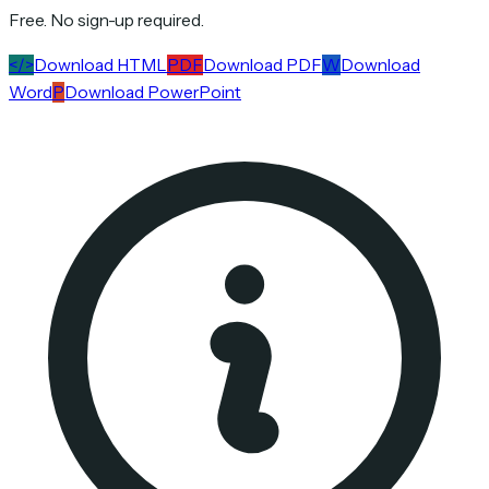
Free. No sign-up required.
</>
Download HTML
PDF
Download PDF
W
Download
Word
P
Download PowerPoint