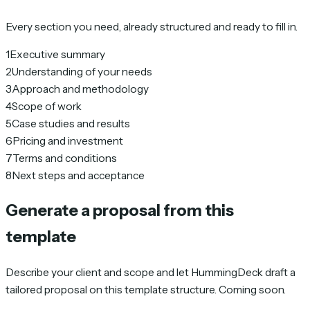
Every section you need, already structured and ready to fill in.
1
Executive summary
2
Understanding of your needs
3
Approach and methodology
4
Scope of work
5
Case studies and results
6
Pricing and investment
7
Terms and conditions
8
Next steps and acceptance
Generate a proposal from this
template
Describe your client and scope and let HummingDeck draft a
tailored proposal on this template structure. Coming soon.