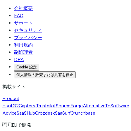
会社概要
FAQ
サポート
セキュリティ
プライバシー
利用規約
副処理者
DPA
Cookie 設定
個人情報の販売または共有を停止
掲載サイト
Product
Hunt
G2
Capterra
Trustpilot
SourceForge
AlternativeTo
Software
Advice
SaaSHub
Crozdesk
SaaSurf
Crunchbase
🇪🇺
EUで開発