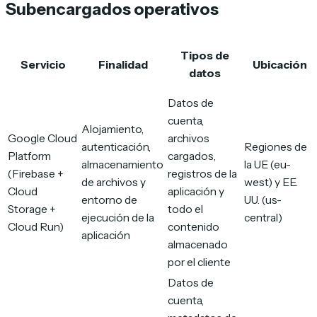
Subencargados operativos
Tipos de
Servicio
Finalidad
Ubicación
datos
Datos de
cuenta,
Alojamiento,
Google Cloud
archivos
autenticación,
Regiones de
Platform
cargados,
almacenamiento
la UE (eu-
(Firebase +
registros de la
de archivos y
west) y EE.
Cloud
aplicación y
entorno de
UU. (us-
Storage +
todo el
ejecución de la
central)
Cloud Run)
contenido
aplicación
almacenado
por el cliente
Datos de
cuenta,