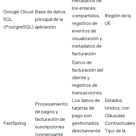
metadatos de
los enlaces
Google Cloud
Base de datos
compartidos,
Región de la
SQL
principal de la
registros de
UE
(PostgreSQL)
aplicación
eventos de
visualización y
metadatos de
facturación
Datos de
facturación del
cliente y
registros de
transacciones.
Los datos de
Estados
Procesamiento
tarjetas de
Unidos, con
de pagos y
pago son
Cláusulas
facturación de
FastSpring
gestionados
Contractuales
suscripciones
directamente
Tipo de la
(comerciante