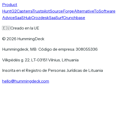
Product
Hunt
G2
Capterra
Trustpilot
SourceForge
AlternativeTo
Software
Advice
SaaSHub
Crozdesk
SaaSurf
Crunchbase
🇪🇺
Creado en la UE
©
2026
HummingDeck
Hummingdeck, MB
·
Código de empresa: 308055336
Vilkpėdės g. 22, LT-03151 Vilnius, Lithuania
Inscrita en el Registro de Personas Jurídicas de Lituania
hello@hummingdeck.com