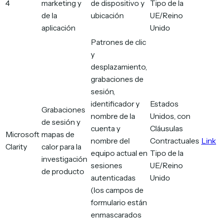
4
marketing y
de dispositivo y
Tipo de la
de la
ubicación
UE/Reino
aplicación
Unido
Patrones de clic
y
desplazamiento,
grabaciones de
sesión,
identificador y
Estados
Grabaciones
nombre de la
Unidos, con
de sesión y
cuenta y
Cláusulas
Microsoft
mapas de
nombre del
Contractuales
Link
Clarity
calor para la
equipo actual en
Tipo de la
investigación
sesiones
UE/Reino
de producto
autenticadas
Unido
(los campos de
formulario están
enmascarados