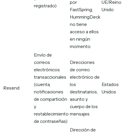
por
UE/Reino
registrado)
FastSpring;
Unido
HummingDeck
no tiene
acceso a ellos
en ningún
momento.
Envío de
correos
Direcciones
electrónicos
de correo
transaccionales
electrónico de
(cuenta,
los
Estados
Resend
notificaciones
destinatarios,
Unidos
de compartición
asunto y
y
cuerpo de los
restablecimiento
mensajes
de contraseñas)
Dirección de