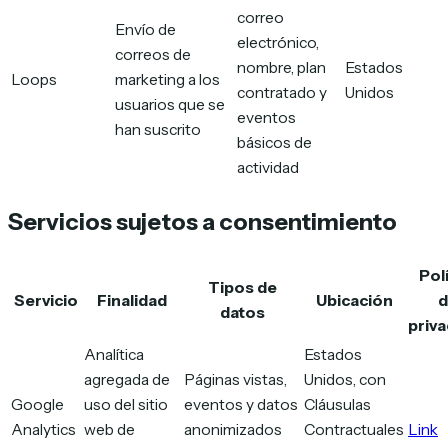
correo
Envío de
electrónico,
correos de
nombre, plan
Estados
Loops
marketing a los
contratado y
Unidos
usuarios que se
eventos
han suscrito
básicos de
actividad
Servicios sujetos a consentimiento
Polí
Tipos de
Servicio
Finalidad
Ubicación
d
datos
priva
Analítica
Estados
agregada de
Páginas vistas,
Unidos, con
Google
uso del sitio
eventos y datos
Cláusulas
Analytics
web de
anonimizados
Contractuales
Link