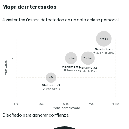
Mapa de interesados
4 visitantes únicos detectados en un solo enlace personal
4m 5s
3
Sarah Chen
San Francisco
1m 35s
2m 35s
2
Aperturas
Visitante #4
Visitante #2
New York
Menlo Park
48s
1
Visitante #3
Menlo Park
0
0
%
25
%
50
%
75
%
100
%
Prom. completado
Diseñado para generar confianza