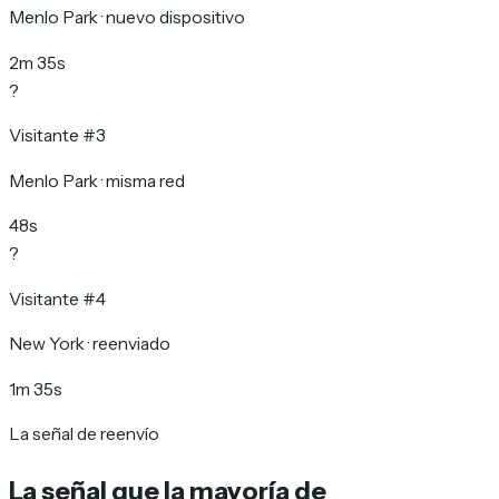
Menlo Park · nuevo dispositivo
2m 35s
?
Visitante #3
Menlo Park · misma red
48s
?
Visitante #4
New York · reenviado
1m 35s
La señal de reenvío
La señal que la mayoría de