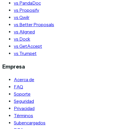
vs PandaDoc
vs Proposify
vs Qwilr
vs Better Proposals
vs Aligned
vs Dock
vs GetAccept
vs Trumpet
Empresa
Acerca de
FAQ
Soporte
Seguridad
Privacidad
Términos
Subencargados