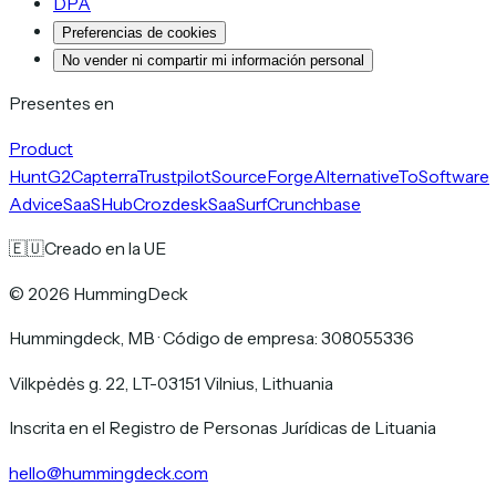
DPA
Preferencias de cookies
No vender ni compartir mi información personal
Presentes en
Product
Hunt
G2
Capterra
Trustpilot
SourceForge
AlternativeTo
Software
Advice
SaaSHub
Crozdesk
SaaSurf
Crunchbase
🇪🇺
Creado en la UE
©
2026
HummingDeck
Hummingdeck, MB
·
Código de empresa: 308055336
Vilkpėdės g. 22, LT-03151 Vilnius, Lithuania
Inscrita en el Registro de Personas Jurídicas de Lituania
hello@hummingdeck.com