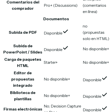
Comentarios del
Pro+ (Discussions)
(comentarios
comprador
en línea)
Documentos
no
Subida de PDF
(propuestas
Disponible
solo en HTML)
Subida de
No disponible
×
Disponible
PowerPoint / Slides
Carga de paquetes
Starter+
No disponible
×
HTML
Editor de
propuestas
No disponible
×
Disponible
integrado
Biblioteca de
No disponible
×
Disponible
plantillas
No; Decision Capture
Firmas electrónicas
Disponible