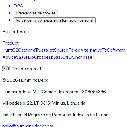
DPA
Preferencias de cookies
No vender ni compartir mi información personal
Presentes en
Product
Hunt
G2
Capterra
Trustpilot
SourceForge
AlternativeTo
Software
Advice
SaaSHub
Crozdesk
SaaSurf
Crunchbase
🇪🇺
Creado en la UE
©
2026
HummingDeck
Hummingdeck, MB
·
Código de empresa: 308055336
Vilkpėdės g. 22, LT-03151 Vilnius, Lithuania
Inscrita en el Registro de Personas Jurídicas de Lituania
hello@hummingdeck.com