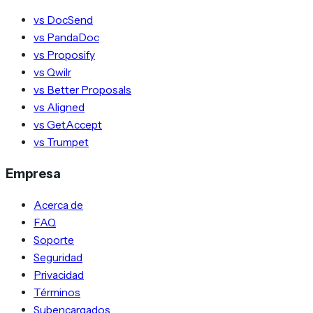
vs DocSend
vs PandaDoc
vs Proposify
vs Qwilr
vs Better Proposals
vs Aligned
vs GetAccept
vs Trumpet
Empresa
Acerca de
FAQ
Soporte
Seguridad
Privacidad
Términos
Subencargados