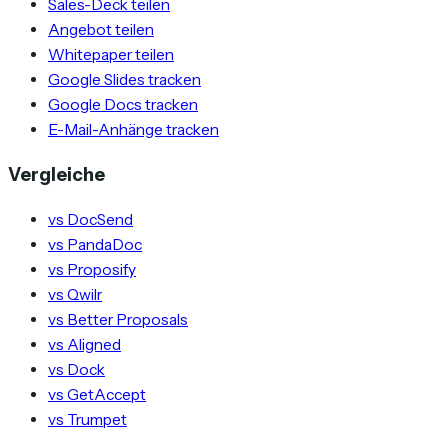
Sales-Deck teilen
Angebot teilen
Whitepaper teilen
Google Slides tracken
Google Docs tracken
E-Mail-Anhänge tracken
Vergleiche
vs DocSend
vs PandaDoc
vs Proposify
vs Qwilr
vs Better Proposals
vs Aligned
vs Dock
vs GetAccept
vs Trumpet