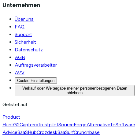
Unternehmen
Über uns
FAQ
Support
Sicherheit
Datenschutz
AGB
Auftragsverarbeiter
AVV
Cookie-Einstellungen
Verkauf oder Weitergabe meiner personenbezogenen Daten
ablehnen
Gelistet auf
Product
Hunt
G2
Capterra
Trustpilot
SourceForge
AlternativeTo
Software
Advice
SaaSHub
Crozdesk
SaaSurf
Crunchbase