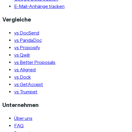
E-Mail-Anhänge tracken
Vergleiche
vs DocSend
vs PandaDoc
vs Proposify
vs Qwilr
vs Better Proposals
vs Aligned
vs Dock
vs GetAccept
vs Trumpet
Unternehmen
Über uns
FAQ