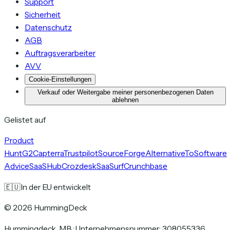
Support
Sicherheit
Datenschutz
AGB
Auftragsverarbeiter
AVV
Cookie-Einstellungen
Verkauf oder Weitergabe meiner personenbezogenen Daten
ablehnen
Gelistet auf
Product
Hunt
G2
Capterra
Trustpilot
SourceForge
AlternativeTo
Software
Advice
SaaSHub
Crozdesk
SaaSurf
Crunchbase
🇪🇺
In der EU entwickelt
©
2026
HummingDeck
Hummingdeck, MB
·
Unternehmensnummer: 308055336