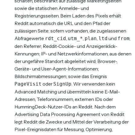
schalten, beschränkt auf zulässige Marketingseiten
sowie die statischen Anmelde- und
Registrierungsseiten. Beim Laden des Pixels erhält
Reddit automatisch die URL und den Pfad der
zulässigen Seite; sofern vorhanden, die zugelassenen
Abfragewerte
,
,
,
und
;
rdt_cid
utm_*
plan
ltd
from
den Referrer; Reddit-Cookie- und Anzeigenklick-
Kennungen; IP- und Netzwerkinformationen, aus denen
der ungefähre Standort abgeleitet wird; Browser-,
Geräte- und User-Agent-Informationen;
Bildschirmabmessungen; sowie das Ereignis
oder
. Wir verwenden kein
PageVisit
SignUp
Advanced Matching und übermitteln keine E-Mail-
Adressen, Telefonnummern, externen IDs oder
HummingDeck-Nutzer-IDs an Reddit. Nach dem
Advertising Data Processing Agreement von Reddit
legt Reddit die Zwecke und Mittel der Verarbeitung der
Pixel-Ereignisdaten für Messung, Optimierung,