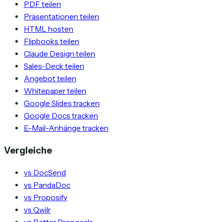
PDF teilen
Präsentationen teilen
HTML hosten
Flipbooks teilen
Claude Design teilen
Sales-Deck teilen
Angebot teilen
Whitepaper teilen
Google Slides tracken
Google Docs tracken
E-Mail-Anhänge tracken
Vergleiche
vs DocSend
vs PandaDoc
vs Proposify
vs Qwilr