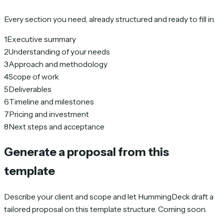
Every section you need, already structured and ready to fill in.
1
Executive summary
2
Understanding of your needs
3
Approach and methodology
4
Scope of work
5
Deliverables
6
Timeline and milestones
7
Pricing and investment
8
Next steps and acceptance
Generate a proposal from this
template
Describe your client and scope and let HummingDeck draft a
tailored proposal on this template structure. Coming soon.