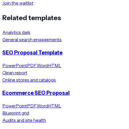
Join the waitlist
Related templates
Analytics dark
General search engagements
SEO Proposal Template
PowerPoint
PDF
Word
HTML
Clean report
Online stores and catalogs
Ecommerce SEO Proposal
PowerPoint
PDF
Word
HTML
Blueprint grid
Audits and site health