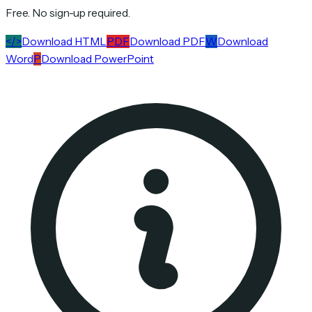
Free. No sign-up required.
</>
Download HTML
PDF
Download PDF
W
Download
Word
P
Download PowerPoint