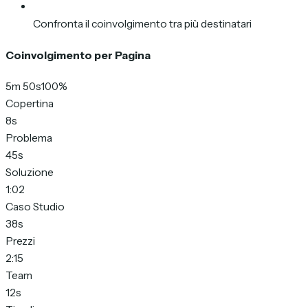
Confronta il coinvolgimento tra più destinatari
Coinvolgimento per Pagina
5m 50s
100%
Copertina
8s
Problema
45s
Soluzione
1:02
Caso Studio
38s
Prezzi
2:15
Team
12s