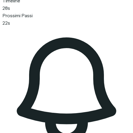
Timeline
28s
Prossimi Passi
22s