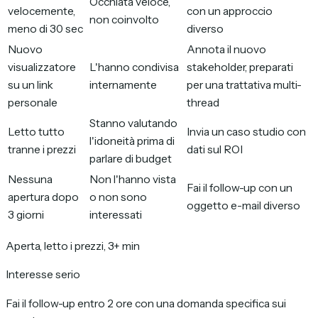
Occhiata veloce,
velocemente,
con un approccio
non coinvolto
meno di 30 sec
diverso
Nuovo
Annota il nuovo
visualizzatore
L'hanno condivisa
stakeholder, preparati
su un link
internamente
per una trattativa multi-
personale
thread
Stanno valutando
Letto tutto
Invia un caso studio con
l'idoneità prima di
tranne i prezzi
dati sul ROI
parlare di budget
Nessuna
Non l'hanno vista
Fai il follow-up con un
apertura dopo
o non sono
oggetto e-mail diverso
3 giorni
interessati
Aperta, letto i prezzi, 3+ min
Interesse serio
Fai il follow-up entro 2 ore con una domanda specifica sui