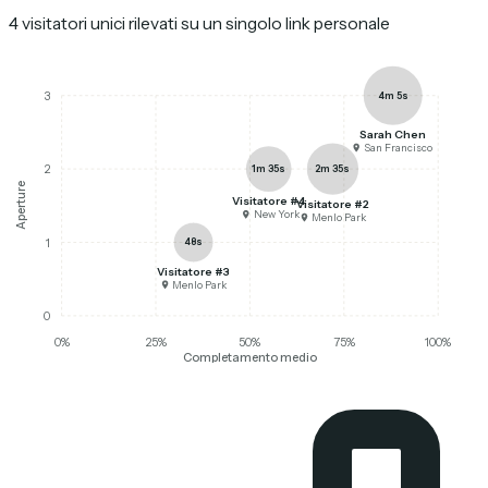
4 visitatori unici rilevati su un singolo link personale
4m 5s
3
Sarah Chen
San Francisco
1m 35s
2m 35s
2
Aperture
Visitatore #4
Visitatore #2
New York
Menlo Park
48s
1
Visitatore #3
Menlo Park
0
0
%
25
%
50
%
75
%
100
%
Completamento medio