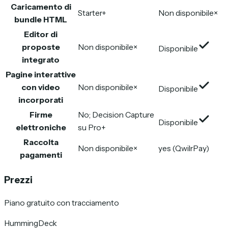
Caricamento di
Starter+
Non disponibile
×
bundle HTML
Editor di
proposte
Non disponibile
×
Disponibile
integrato
Pagine interattive
con video
Non disponibile
×
Disponibile
incorporati
Firme
No; Decision Capture
Disponibile
elettroniche
su Pro+
Raccolta
Non disponibile
×
yes (QwilrPay)
pagamenti
Prezzi
Piano gratuito con tracciamento
HummingDeck