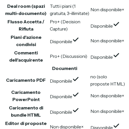
Deal room (spazi
Tutti i piani (1
Non disponibile
×
multi-documento)
gratuita, 3–illimitate)
Flusso Accetta /
Pro+ (Decision
Disponibile
Rifiuta
Capture)
Piani d'azione
Non disponibile
×
Disponibile
condivisi
Commenti
Pro+ (Discussioni)
Disponibile
dell'acquirente
Documenti
no (solo
Caricamento PDF
Disponibile
proposte HTML)
Caricamento
Non disponibile
×
Disponibile
PowerPoint
Caricamento di
Non disponibile
×
Disponibile
bundle HTML
Editor di proposte
Non disponibile
×
Disponibile