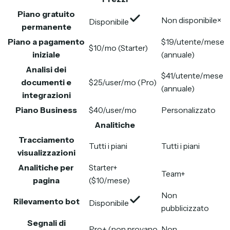
Piano gratuito
Non disponibile
×
Disponibile
permanente
Piano a pagamento
$19/utente/mese
$10/mo (Starter)
iniziale
(annuale)
Analisi dei
$41/utente/mese
documenti e
$25/user/mo (Pro)
(annuale)
integrazioni
Piano Business
$40/user/mo
Personalizzato
Analitiche
Tracciamento
Tutti i piani
Tutti i piani
visualizzazioni
Analitiche per
Starter+
Team+
pagina
($10/mese)
Non
Rilevamento bot
Disponibile
pubblicizzato
Segnali di
Pro+ (non provano
Non