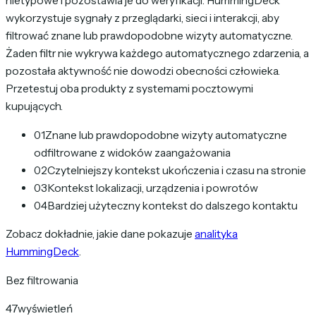
nietypowe i pozostawia je do weryfikacji. HummingDeck
wykorzystuje sygnały z przeglądarki, sieci i interakcji, aby
filtrować znane lub prawdopodobne wizyty automatyczne.
Żaden filtr nie wykrywa każdego automatycznego zdarzenia, a
pozostała aktywność nie dowodzi obecności człowieka.
Przetestuj oba produkty z systemami pocztowymi
kupujących.
01
Znane lub prawdopodobne wizyty automatyczne
odfiltrowane z widoków zaangażowania
02
Czytelniejszy kontekst ukończenia i czasu na stronie
03
Kontekst lokalizacji, urządzenia i powrotów
04
Bardziej użyteczny kontekst do dalszego kontaktu
Zobacz dokładnie, jakie dane pokazuje
analityka
HummingDeck
.
Bez filtrowania
47
wyświetleń