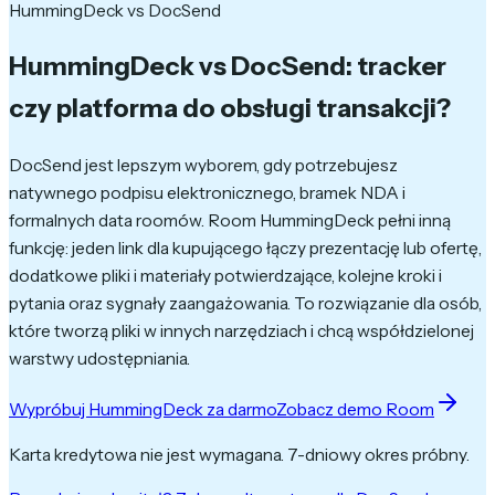
HummingDeck vs DocSend
HummingDeck vs DocSend:
tracker
czy platforma do obsługi transakcji?
DocSend jest lepszym wyborem, gdy potrzebujesz
natywnego podpisu elektronicznego, bramek NDA i
formalnych data roomów. Room HummingDeck pełni inną
funkcję: jeden link dla kupującego łączy prezentację lub ofertę,
dodatkowe pliki i materiały potwierdzające, kolejne kroki i
pytania oraz sygnały zaangażowania. To rozwiązanie dla osób,
które tworzą pliki w innych narzędziach i chcą współdzielonej
warstwy udostępniania.
Wypróbuj HummingDeck za darmo
Zobacz demo Room
Karta kredytowa nie jest wymagana. 7-dniowy okres próbny.