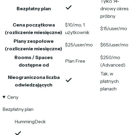
Tylko 14-
Bezpłatny plan
dniowy okres
próbny
Cena początkowa
$10/mo, 1
$15/user/mo
(rozliczenie miesięczne)
użytkownik
Plany zespołowe
$25/user/mo
$65/user/mo
(rozliczenie miesięczne)
Rooms / Spaces
$250/mo
Plan Free
dostępne od
(Advanced)
Tak, w
Nieograniczona liczba
płatnych
odwiedzających
planach
Ceny
Bezpłatny plan
HummingDeck