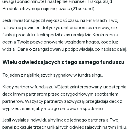
uwagi (ponad minute), nastepnie Finanse i Trakcja. Slajd
Produkt otrzymuje najmniej czasu (21 sekund).
Jesli inwestor spędził większość czasu na Finansach, Twoj
follow-up powinien dotyczyc unit economics i runway, nie
funkcji produktu. Jesli spędził czas na slajdzie Konkurencja,
ocenia Twoje pozycjonowanie wzgledem kogos, kogo juz
widzial. Dane o zaangażowaniu podpowiadaja, co napisac dalej.
Wielu odwiedzajacych z tego samego funduszu
To jeden z najsilniejszych sygnalow w fundraisingu.
Kiedy partner w funduszu VC jest zainteresowany, udostepnia
deck innym partnerom przed cotygodniowym spotkaniem
partnerow. Wszyscy partnerzy zazwyczaj przegladaja deck z
wyprzedzeniem, aby moc go omowic na spotkaniu.
Jesli wyslales indywidualny link do jednego partnera, a Twoj
panel pokazuje trzech unikalnych odwiedzajacych na tym linku,