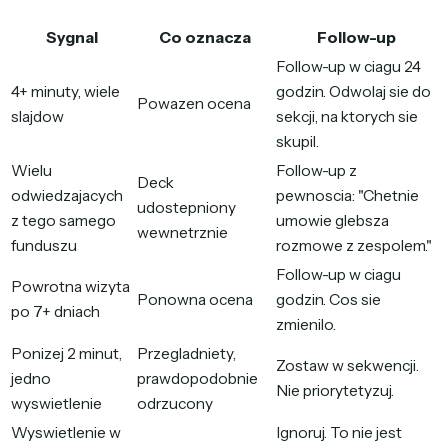
Sygnal
Co oznacza
Follow-up
Follow-up w ciagu 24
4+ minuty, wiele
godzin. Odwolaj sie do
Powazen ocena
slajdow
sekcji, na ktorych sie
skupil.
Wielu
Follow-up z
Deck
odwiedzajacych
pewnoscia: "Chetnie
udostepniony
z tego samego
umowie glebsza
wewnetrznie
funduszu
rozmowe z zespolem."
Follow-up w ciagu
Powrotna wizyta
Ponowna ocena
godzin. Cos sie
po 7+ dniach
zmienilo.
Ponizej 2 minut,
Przegladniety,
Zostaw w sekwencji.
jedno
prawdopodobnie
Nie priorytetyzuj.
wyswietlenie
odrzucony
Wyswietlenie w
Ignoruj. To nie jest