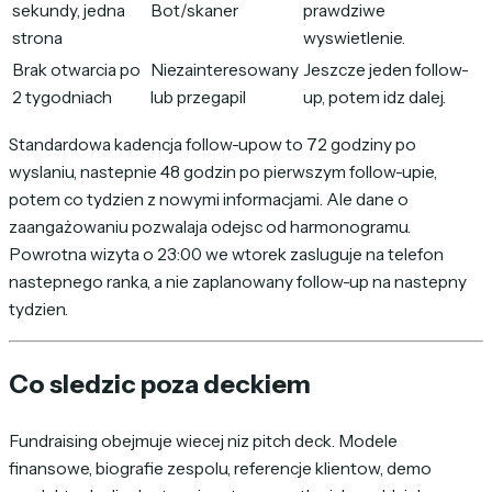
sekundy, jedna
Bot/skaner
prawdziwe
strona
wyswietlenie.
Brak otwarcia po
Niezainteresowany
Jeszcze jeden follow-
2 tygodniach
lub przegapil
up, potem idz dalej.
Standardowa kadencja follow-upow to 72 godziny po
wyslaniu, nastepnie 48 godzin po pierwszym follow-upie,
potem co tydzien z nowymi informacjami. Ale dane o
zaangażowaniu pozwalaja odejsc od harmonogramu.
Powrotna wizyta o 23:00 we wtorek zasluguje na telefon
nastepnego ranka, a nie zaplanowany follow-up na nastepny
tydzien.
Co sledzic poza deckiem
Fundraising obejmuje wiecej niz pitch deck. Modele
finansowe, biografie zespolu, referencje klientow, demo