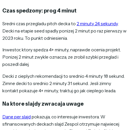
Czas spedzony: prog 4 minut
Sredni czas przegladu pitch decka to
2 minuty 24 sekundy
.
Decki na etapie seed spadly ponizej 2 minut po raz pierwszy w
2023 roku. To punkt odniesienia.
Inwestor, ktory spedza 4+ minuty, naprawde ocenia projekt.
Ponizej 2 minut zwykle oznacza, ze zrobil szybki przeglad i
poszedl dalej.
Decki z cieplych rekomendacji to srednio 4 minuty 18 sekund.
Zimne decki to srednio 2 minuty 31 sekund. Jesli zimny
kontakt pokazuje 4+ minuty, traktuj go jak cieplego leada.
Na ktore slajdy zwracaja uwage
Dane per slajd
pokazuja, co interesuje inwestora. W
sfinansowanych deckach slajd Zespol otrzymuje najwiecej