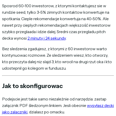
Sposrod 60-100 inwestorow, z ktorymi kontaktujesz sie w
rundzie seed, tylko 3-5% zimnych kontaktow konwertuje na
spotkania. Cieple rekomendacje konwertuja na 40-50%. Ale
nawet przy cieplych rekomendacjach większość inwestorow
szybko przeglaada i idzie dalej. Sredni czas przegladu pitch
decka wynosi
2 minuty i 24 sekundy
.
Bez sledzenia zgadujesz, z ktorymi z 60 inwestorow warto
kontynuowac rozmowe. Ze sledzeniem wiesz, kto otworzy,
kto przeczyta dalej niz slajd 3, kto wrocil na drugi rzut oka i kto
udostepnil go kolegom w funduszu.
Jak to skonfigurowac
Podejscie jest takie samo niezależnie od narzędzia: zastap
załącznik PDF śledzonym linkiem. Jesli obecnie
wysyłasz decki
jako zalaczniki
, dzialasz po omacku.