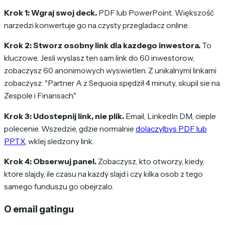
Krok 1: Wgraj swoj deck.
PDF lub PowerPoint. Większość
narzedzi konwertuje go na czysty przegladacz online.
Krok 2: Stworz osobny link dla kazdego inwestora.
To
kluczowe. Jesli wyslasz ten sam link do 60 inwestorow,
zobaczysz 60 anonimowych wyswietlen. Z unikalnymi linkami
zobaczysz: "Partner A z Sequoia spędził 4 minuty, skupil sie na
Zespole i Finansach."
Krok 3: Udostepnij link, nie plik.
Email, LinkedIn DM, cieple
polecenie. Wszedzie, gdzie normalnie
dolaczylbys PDF lub
PPTX
, wklej sledzony link.
Krok 4: Obserwuj panel.
Zobaczysz, kto otworzy, kiedy,
ktore slajdy, ile czasu na kazdy slajd i czy kilka osob z tego
samego funduszu go obejrzalo.
O email gatingu