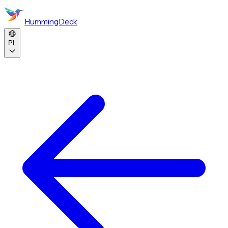
HummingDeck
PL