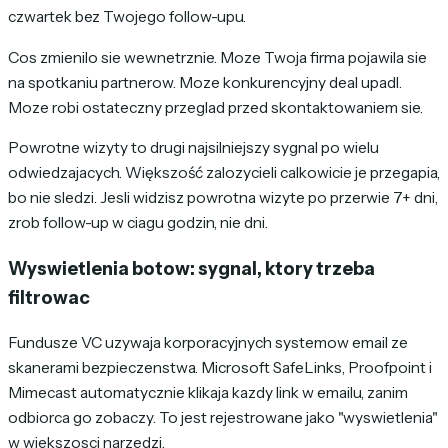
czwartek bez Twojego follow-upu.
Cos zmienilo sie wewnetrznie. Moze Twoja firma pojawila sie
na spotkaniu partnerow. Moze konkurencyjny deal upadl.
Moze robi ostateczny przeglad przed skontaktowaniem sie.
Powrotne wizyty to drugi najsilniejszy sygnal po wielu
odwiedzajacych. Większość zalozycieli calkowicie je przegapia,
bo nie sledzi. Jesli widzisz powrotna wizyte po przerwie 7+ dni,
zrob follow-up w ciagu godzin, nie dni.
Wyswietlenia botow: sygnal, ktory trzeba
filtrowac
Fundusze VC uzywaja korporacyjnych systemow email ze
skanerami bezpieczenstwa. Microsoft SafeLinks, Proofpoint i
Mimecast automatycznie klikaja kazdy link w emailu, zanim
odbiorca go zobaczy. To jest rejestrowane jako "wyswietlenia"
w wiekszosci narzedzi.