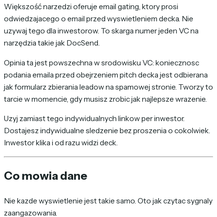
Większość narzedzi oferuje email gating, ktory prosi
odwiedzajacego o email przed wyswietleniem decka. Nie
uzywaj tego dla inwestorow. To skarga numer jeden VC na
narzędzia takie jak DocSend.
Opinia ta jest powszechna w srodowisku VC: koniecznosc
podania emaila przed obejrzeniem pitch decka jest odbierana
jak formularz zbierania leadow na spamowej stronie. Tworzy to
tarcie w momencie, gdy musisz zrobic jak najlepsze wrazenie.
Uzyj zamiast tego indywidualnych linkow per inwestor.
Dostajesz indywidualne sledzenie bez proszenia o cokolwiek.
Inwestor klika i od razu widzi deck.
Co mowia dane
Nie kazde wyswietlenie jest takie samo. Oto jak czytac sygnaly
zaangazowania.