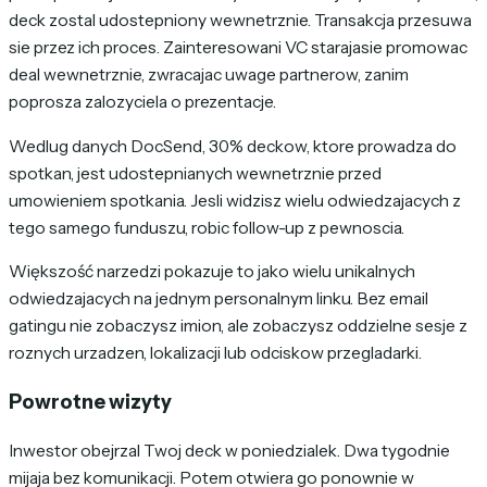
deck zostal udostepniony wewnetrznie. Transakcja przesuwa
sie przez ich proces. Zainteresowani VC starajasie promowac
deal wewnetrznie, zwracajac uwage partnerow, zanim
poprosza zalozyciela o prezentacje.
Wedlug danych DocSend, 30% deckow, ktore prowadza do
spotkan, jest udostepnianych wewnetrznie przed
umowieniem spotkania. Jesli widzisz wielu odwiedzajacych z
tego samego funduszu, robic follow-up z pewnoscia.
Większość narzedzi pokazuje to jako wielu unikalnych
odwiedzajacych na jednym personalnym linku. Bez email
gatingu nie zobaczysz imion, ale zobaczysz oddzielne sesje z
roznych urzadzen, lokalizacji lub odciskow przegladarki.
Powrotne wizyty
Inwestor obejrzal Twoj deck w poniedzialek. Dwa tygodnie
mijaja bez komunikacji. Potem otwiera go ponownie w