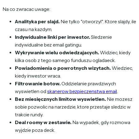
Na co zwracac uwage:
Analityka per slajd.
Nie tylko "otworzyl". Ktore slajdy, ile
czasu na kazdym.
Indywidualne linki per inwestor.
Sledzenie
indywidualne bez email gatingu.
Wykrywanie wielu odwiedzajacych.
Widziec, kiedy
kilka osob z tego samego funduszu ogladaeck.
Powiadomienia o powrotnych wizytach.
Wiedziec,
kiedy inwestor wraca.
Filtrowanie botow.
Oddzielanie prawdziwych
wyswietlen od
skanerow bezpieczenstwa email
.
Bez miesięcznych limitow wyswietlen.
Nie mozesz
sobie pozwolic na narzedzie, ktore przestaje sledzic w
trakcie rundy.
Deal roomy w zestawie.
Na wypadek, gdy rozmowa
wyjdzie poza deck.