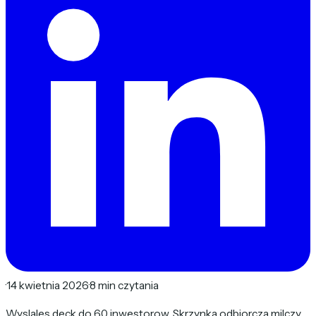
·
14 kwietnia 2026
·
8 min czytania
Wyslales deck do 60 inwestorow. Skrzynka odbiorcza milczy.