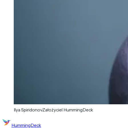
Ilya Spiridonov
Założyciel HummingDeck
HummingDeck