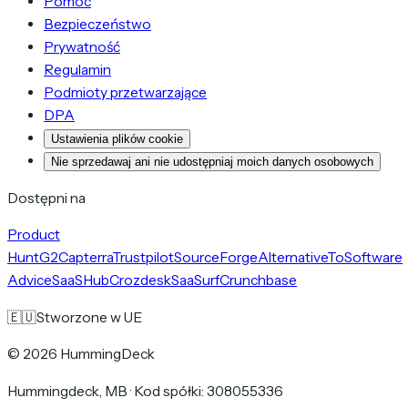
Pomoc
Bezpieczeństwo
Prywatność
Regulamin
Podmioty przetwarzające
DPA
Ustawienia plików cookie
Nie sprzedawaj ani nie udostępniaj moich danych osobowych
Dostępni na
Product
Hunt
G2
Capterra
Trustpilot
SourceForge
AlternativeTo
Software
Advice
SaaSHub
Crozdesk
SaaSurf
Crunchbase
🇪🇺
Stworzone w UE
©
2026
HummingDeck
Hummingdeck, MB
·
Kod spółki: 308055336