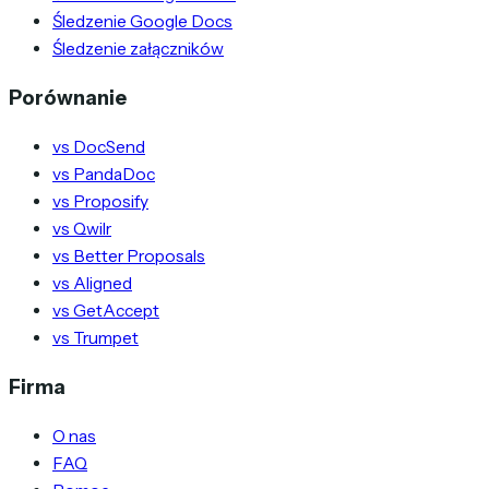
Śledzenie Google Docs
Śledzenie załączników
Porównanie
vs DocSend
vs PandaDoc
vs Proposify
vs Qwilr
vs Better Proposals
vs Aligned
vs GetAccept
vs Trumpet
Firma
O nas
FAQ