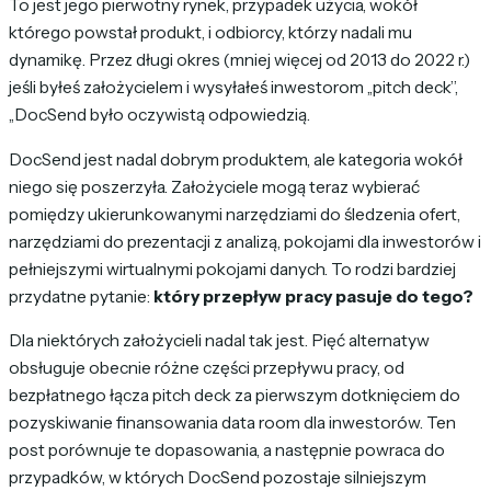
To jest jego pierwotny rynek, przypadek użycia, wokół
którego powstał produkt, i odbiorcy, którzy nadali mu
dynamikę. Przez długi okres (mniej więcej od 2013 do 2022 r.)
jeśli byłeś założycielem i wysyłałeś inwestorom „pitch deck”,
„DocSend było oczywistą odpowiedzią.
DocSend jest nadal dobrym produktem, ale kategoria wokół
niego się poszerzyła. Założyciele mogą teraz wybierać
pomiędzy ukierunkowanymi narzędziami do śledzenia ofert,
narzędziami do prezentacji z analizą, pokojami dla inwestorów i
pełniejszymi wirtualnymi pokojami danych. To rodzi bardziej
przydatne pytanie:
który przepływ pracy pasuje do tego?
Dla niektórych założycieli nadal tak jest. Pięć alternatyw
obsługuje obecnie różne części przepływu pracy, od
bezpłatnego łącza pitch deck za pierwszym dotknięciem do
pozyskiwanie finansowania data room dla inwestorów. Ten
post porównuje te dopasowania, a następnie powraca do
przypadków, w których DocSend pozostaje silniejszym