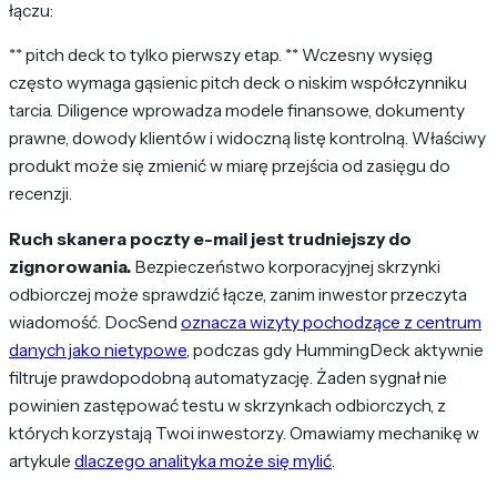
łączu:
** pitch deck to tylko pierwszy etap. ** Wczesny wysięg
często wymaga gąsienic pitch deck o niskim współczynniku
tarcia. Diligence wprowadza modele finansowe, dokumenty
prawne, dowody klientów i widoczną listę kontrolną. Właściwy
produkt może się zmienić w miarę przejścia od zasięgu do
recenzji.
Ruch skanera poczty e-mail jest trudniejszy do
zignorowania.
Bezpieczeństwo korporacyjnej skrzynki
odbiorczej może sprawdzić łącze, zanim inwestor przeczyta
wiadomość. DocSend
oznacza wizyty pochodzące z centrum
danych jako nietypowe
, podczas gdy HummingDeck aktywnie
filtruje prawdopodobną automatyzację. Żaden sygnał nie
powinien zastępować testu w skrzynkach odbiorczych, z
których korzystają Twoi inwestorzy. Omawiamy mechanikę w
artykule
dlaczego analityka może się mylić
.