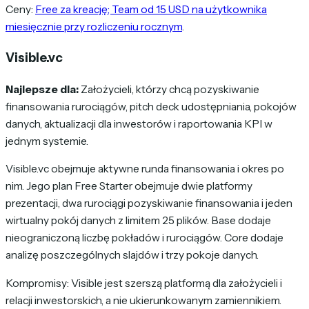
Ceny:
Free za kreację; Team od 15 USD na użytkownika
miesięcznie przy rozliczeniu rocznym
.
Visible.vc
Najlepsze dla:
Założycieli, którzy chcą pozyskiwanie
finansowania rurociągów, pitch deck udostępniania, pokojów
danych, aktualizacji dla inwestorów i raportowania KPI w
jednym systemie.
Visible.vc obejmuje aktywne runda finansowania i okres po
nim. Jego plan Free Starter obejmuje dwie platformy
prezentacji, dwa rurociągi pozyskiwanie finansowania i jeden
wirtualny pokój danych z limitem 25 plików. Base dodaje
nieograniczoną liczbę pokładów i rurociągów. Core dodaje
analizę poszczególnych slajdów i trzy pokoje danych.
Kompromisy: Visible jest szerszą platformą dla założycieli i
relacji inwestorskich, a nie ukierunkowanym zamiennikiem.