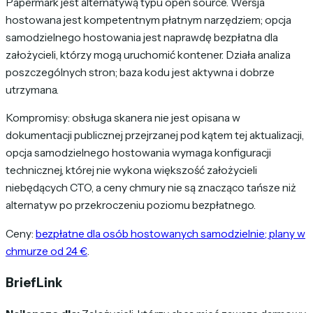
Papermark jest alternatywą typu open source. Wersja
hostowana jest kompetentnym płatnym narzędziem; opcja
samodzielnego hostowania jest naprawdę bezpłatna dla
założycieli, którzy mogą uruchomić kontener. Działa analiza
poszczególnych stron; baza kodu jest aktywna i dobrze
utrzymana.
Kompromisy: obsługa skanera nie jest opisana w
dokumentacji publicznej przejrzanej pod kątem tej aktualizacji,
opcja samodzielnego hostowania wymaga konfiguracji
technicznej, której nie wykona większość założycieli
niebędących CTO, a ceny chmury nie są znacząco tańsze niż
alternatyw po przekroczeniu poziomu bezpłatnego.
Ceny:
bezpłatne dla osób hostowanych samodzielnie; plany w
chmurze od 24 €
.
BriefLink