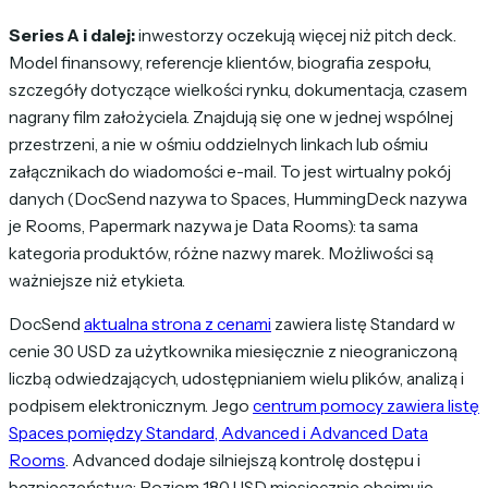
Series A i dalej:
inwestorzy oczekują więcej niż pitch deck.
Model finansowy, referencje klientów, biografia zespołu,
szczegóły dotyczące wielkości rynku, dokumentacja, czasem
nagrany film założyciela. Znajdują się one w jednej wspólnej
przestrzeni, a nie w ośmiu oddzielnych linkach lub ośmiu
załącznikach do wiadomości e-mail. To jest wirtualny pokój
danych (DocSend nazywa to Spaces, HummingDeck nazywa
je Rooms, Papermark nazywa je Data Rooms): ta sama
kategoria produktów, różne nazwy marek. Możliwości są
ważniejsze niż etykieta.
DocSend
aktualna strona z cenami
zawiera listę Standard w
cenie 30 USD za użytkownika miesięcznie z nieograniczoną
liczbą odwiedzających, udostępnianiem wielu plików, analizą i
podpisem elektronicznym. Jego
centrum pomocy zawiera listę
Spaces pomiędzy Standard, Advanced i Advanced Data
Rooms
. Advanced dodaje silniejszą kontrolę dostępu i
bezpieczeństwa; Poziom 180 USD miesięcznie obejmuje