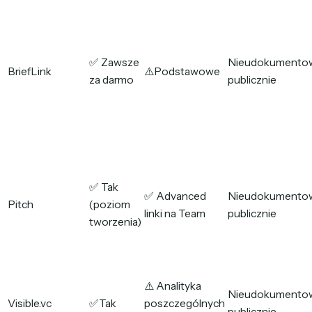
✅ Zawsze
Nieudokumento
BriefLink
⚠️Podstawowe
za darmo
publicznie
✅ Tak
✅ Advanced
Nieudokumento
Pitch
(poziom
linki na Team
publicznie
tworzenia)
⚠️ Analityka
Nieudokumento
Visible.vc
✅Tak
poszczególnych
publicznie