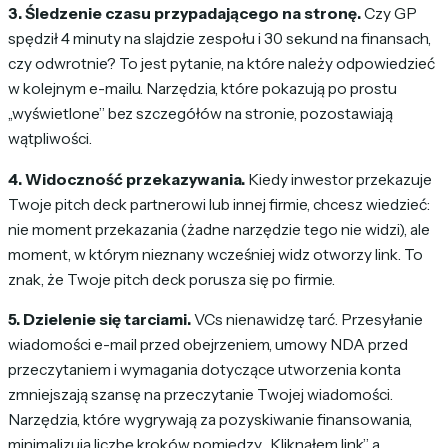
3. Śledzenie czasu przypadającego na stronę.
Czy GP
spędził 4 minuty na slajdzie zespołu i 30 sekund na finansach,
czy odwrotnie? To jest pytanie, na które należy odpowiedzieć
w kolejnym e-mailu. Narzędzia, które pokazują po prostu
„wyświetlone” bez szczegółów na stronie, pozostawiają
wątpliwości.
4. Widoczność przekazywania.
Kiedy inwestor przekazuje
Twoje pitch deck partnerowi lub innej firmie, chcesz wiedzieć:
nie moment przekazania (żadne narzędzie tego nie widzi), ale
moment, w którym nieznany wcześniej widz otworzy link. To
znak, że Twoje pitch deck porusza się po firmie.
5. Dzielenie się tarciami.
VCs nienawidzę tarć. Przesyłanie
wiadomości e-mail przed obejrzeniem, umowy NDA przed
przeczytaniem i wymagania dotyczące utworzenia konta
zmniejszają szansę na przeczytanie Twojej wiadomości.
Narzędzia, które wygrywają za pozyskiwanie finansowania,
minimalizują liczbę kroków pomiędzy „Kliknąłem link” a