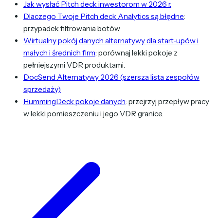
Jak wysłać Pitch deck inwestorom w 2026 r.
Dlaczego Twoje Pitch deck Analytics są błędne
:
przypadek filtrowania botów
Wirtualny pokój danych alternatywy dla start-upów i
małych i średnich firm
: porównaj lekki pokoje z
pełniejszymi VDR produktami.
DocSend Alternatywy 2026 (szersza lista zespołów
sprzedaży)
HummingDeck pokoje danych
: przejrzyj przepływ pracy
w lekki pomieszczeniu i jego VDR granice.