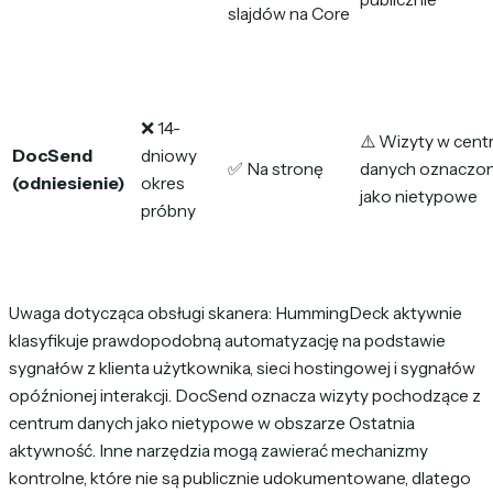
slajdów na Core
❌ 14-
⚠️ Wizyty w cent
DocSend
dniowy
✅ Na stronę
danych oznaczo
(odniesienie)
okres
jako nietypowe
próbny
Uwaga dotycząca obsługi skanera: HummingDeck aktywnie
klasyfikuje prawdopodobną automatyzację na podstawie
sygnałów z klienta użytkownika, sieci hostingowej i sygnałów
opóźnionej interakcji. DocSend oznacza wizyty pochodzące z
centrum danych jako nietypowe w obszarze Ostatnia
aktywność. Inne narzędzia mogą zawierać mechanizmy
kontrolne, które nie są publicznie udokumentowane, dlatego