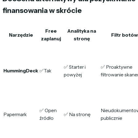
finansowania w skrócie
Free
Analityka na
Narzędzie
Filtr botów
zaplanuj
stronę
✅ Starter i
✅ Proaktywne
HummingDeck
✅Tak
powyżej
filtrowanie skane
✅ Open
Nieudokumento
Papermark
✅ Na stronę
źródło
publicznie