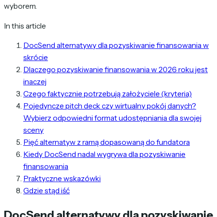
wyborem.
In this article
DocSend alternatywy dla pozyskiwanie finansowania w
skrócie
Dlaczego pozyskiwanie finansowania w 2026 roku jest
inaczej
Czego faktycznie potrzebują założyciele (kryteria)
Pojedyncze pitch deck czy wirtualny pokój danych?
Wybierz odpowiedni format udostępniania dla swojej
sceny
Pięć alternatyw z ramą dopasowaną do fundatora
Kiedy DocSend nadal wygrywa dla pozyskiwanie
finansowania
Praktyczne wskazówki
Gdzie stąd iść
DocSend alternatywy dla pozyskiwanie