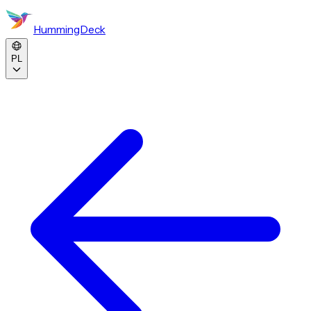
HummingDeck
PL