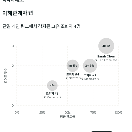
이해관계자 맵
단일 개인 링크에서 감지된 고유 조회자 4명
4m 5s
3
Sarah Chen
San Francisco
1m 35s
2m 35s
2
열어본 횟수
조회자 #4
조회자 #2
New York
Menlo Park
48s
1
조회자 #3
Menlo Park
0
0
%
25
%
50
%
75
%
100
%
평균 완료율