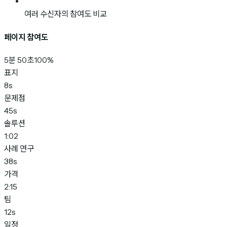
여러 수신자의 참여도 비교
페이지 참여도
5분 50초
100%
표지
8s
문제점
45s
솔루션
1:02
사례 연구
38s
가격
2:15
팀
12s
일정