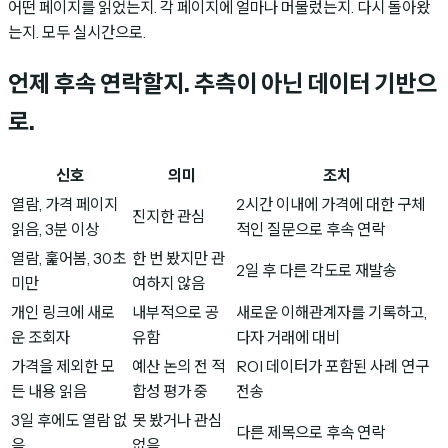
어떤 페이지를 읽었는지. 각 페이지에 얼마나 머물렀는지. 다시 돌아왔
는지. 모두 실시간으로.
언제 후속 연락할지.
추측이 아닌 데이터 기반으
로.
신호
의미
조치
열람, 가격 페이지
2시간 이내에 가격에 대한 구체
진지한 관심
읽음, 3분 이상
적인 질문으로 후속 연락
열람, 훑어봄, 30초
한 번 봤지만 관
2일 후 다른 각도로 재발송
미만
여하지 않음
개인 링크에 새로
내부적으로 공
새로운 이해관계자를 기록하고,
운 조회자
유함
다자 거래에 대비
가격을 제외한 모
예산 논의 전 적
ROI 데이터가 포함된 사례 연구
든 내용 읽음
합성 평가 중
전송
3일 후에도 열람 없
못 봤거나 관심
다른 제목으로 후속 연락
음
없음