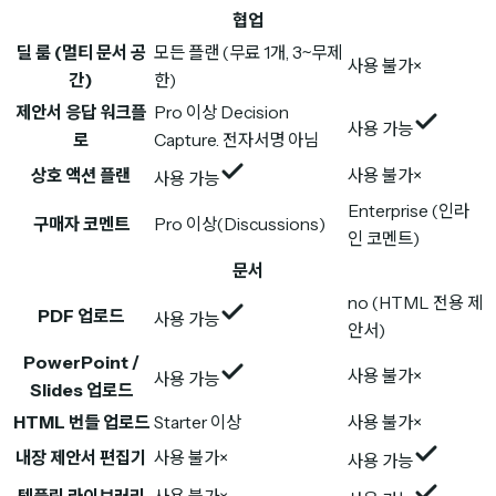
협업
딜 룸 (멀티 문서 공
모든 플랜 (무료 1개, 3~무제
사용 불가
×
간)
한)
제안서 응답 워크플
Pro 이상 Decision
사용 가능
로
Capture. 전자서명 아님
상호 액션 플랜
사용 불가
×
사용 가능
Enterprise (인라
구매자 코멘트
Pro 이상(Discussions)
인 코멘트)
문서
no (HTML 전용 제
PDF 업로드
사용 가능
안서)
PowerPoint /
사용 불가
×
사용 가능
Slides 업로드
HTML 번들 업로드
Starter 이상
사용 불가
×
내장 제안서 편집기
사용 불가
×
사용 가능