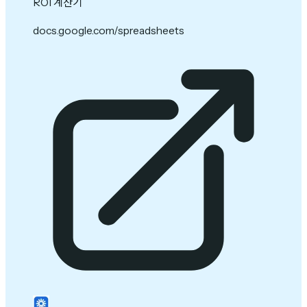
ROI 계산기
docs.google.com/spreadsheets