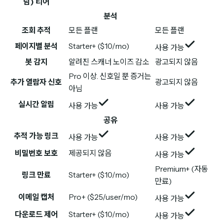
님) 티어
분석
조회 추적
모든 플랜
모든 플랜
페이지별 분석
Starter+ ($10/mo)
사용 가능
봇 감지
알려진 스캐너 노이즈 감소
광고되지 않음
Pro 이상. 신호일 뿐 증거는
추가 열람자 신호
광고되지 않음
아님
실시간 알림
사용 가능
사용 가능
공유
추적 가능 링크
사용 가능
사용 가능
비밀번호 보호
제공되지 않음
사용 가능
Premium+ (자동
링크 만료
Starter+ ($10/mo)
만료)
이메일 캡처
Pro+ ($25/user/mo)
사용 가능
다운로드 제어
Starter+ ($10/mo)
사용 가능