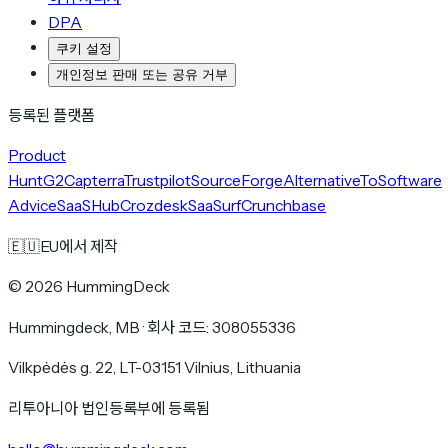
DPA
쿠키 설정
개인정보 판매 또는 공유 거부
등록된 플랫폼
Product
Hunt
G2
Capterra
Trustpilot
SourceForge
AlternativeTo
Software
Advice
SaaSHub
Crozdesk
SaaSurf
Crunchbase
🇪🇺
EU에서 제작
©
2026
HummingDeck
Hummingdeck, MB
·
회사 코드: 308055336
Vilkpėdės g. 22, LT-03151 Vilnius, Lithuania
리투아니아 법인등록부에 등록됨