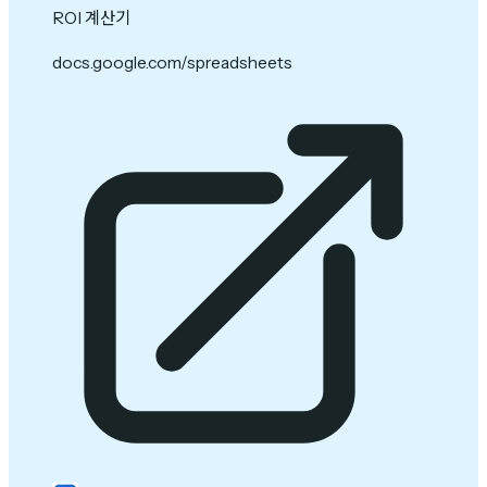
ROI 계산기
docs.google.com/spreadsheets