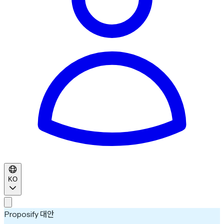
KO
Proposify 대안