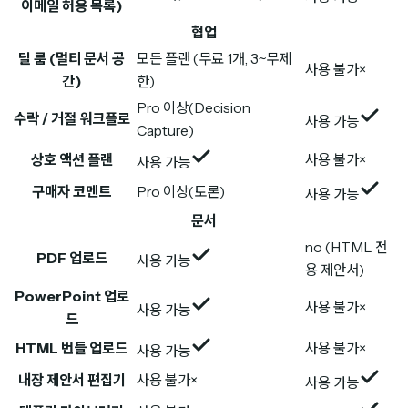
이메일 허용 목록)
협업
딜 룸 (멀티 문서 공
모든 플랜 (무료 1개, 3~무제
사용 불가
×
간)
한)
Pro 이상(Decision
수락 / 거절 워크플로
사용 가능
Capture)
상호 액션 플랜
사용 불가
×
사용 가능
구매자 코멘트
Pro 이상(토론)
사용 가능
문서
no (HTML 전
PDF 업로드
사용 가능
용 제안서)
PowerPoint 업로
사용 불가
×
사용 가능
드
HTML 번들 업로드
사용 불가
×
사용 가능
내장 제안서 편집기
사용 불가
×
사용 가능