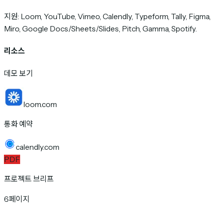
지원: Loom, YouTube, Vimeo, Calendly, Typeform, Tally, Figma,
Miro, Google Docs/Sheets/Slides, Pitch, Gamma, Spotify.
리소스
데모 보기
loom.com
통화 예약
calendly.com
PDF
프로젝트 브리프
6페이지