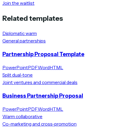
Join the waitlist
Related templates
Diplomatic warm
General partnerships
Partnership Proposal Template
PowerPoint
PDF
Word
HTML
Split dual-tone
Joint ventures and commercial deals
Business Partnership Proposal
PowerPoint
PDF
Word
HTML
Warm collaborative
Co-marketing and cross-promotion