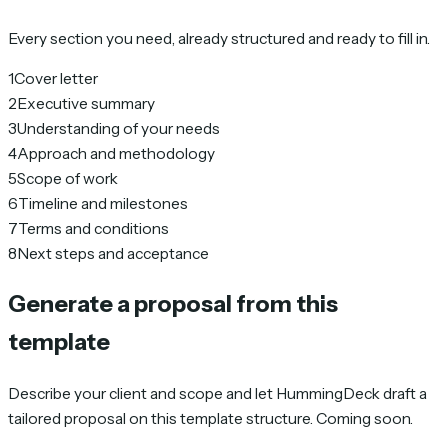
Every section you need, already structured and ready to fill in.
1
Cover letter
2
Executive summary
3
Understanding of your needs
4
Approach and methodology
5
Scope of work
6
Timeline and milestones
7
Terms and conditions
8
Next steps and acceptance
Generate a proposal from this
template
Describe your client and scope and let HummingDeck draft a
tailored proposal on this template structure. Coming soon.