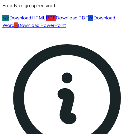
Free. No sign-up required.
</>
Download HTML
PDF
Download PDF
W
Download
Word
P
Download PowerPoint