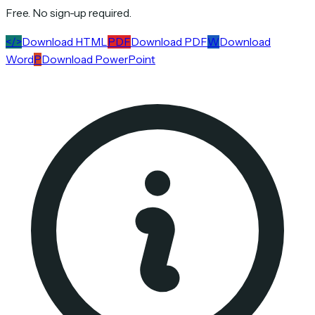
Free. No sign-up required.
</>
Download HTML
PDF
Download PDF
W
Download
Word
P
Download PowerPoint