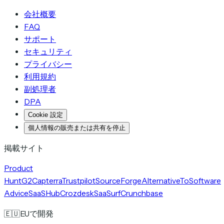
会社概要
FAQ
サポート
セキュリティ
プライバシー
利用規約
副処理者
DPA
Cookie 設定
個人情報の販売または共有を停止
掲載サイト
Product
Hunt
G2
Capterra
Trustpilot
SourceForge
AlternativeTo
Software
Advice
SaaSHub
Crozdesk
SaaSurf
Crunchbase
🇪🇺
EUで開発