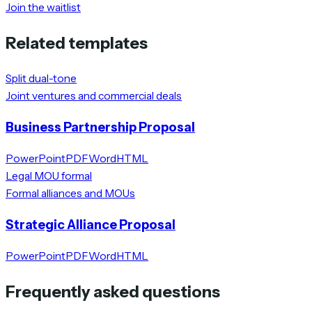
Join the waitlist
Related templates
Split dual-tone
Joint ventures and commercial deals
Business Partnership Proposal
PowerPoint
PDF
Word
HTML
Legal MOU formal
Formal alliances and MOUs
Strategic Alliance Proposal
PowerPoint
PDF
Word
HTML
Frequently asked questions