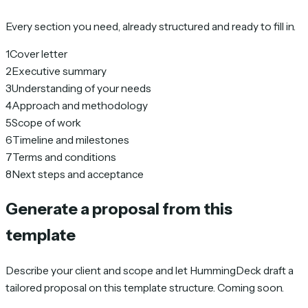
Every section you need, already structured and ready to fill in.
1
Cover letter
2
Executive summary
3
Understanding of your needs
4
Approach and methodology
5
Scope of work
6
Timeline and milestones
7
Terms and conditions
8
Next steps and acceptance
Generate a proposal from this
template
Describe your client and scope and let HummingDeck draft a
tailored proposal on this template structure. Coming soon.