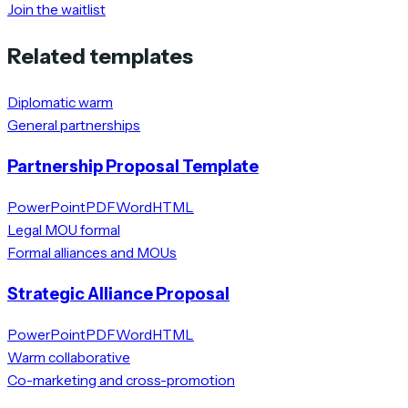
Join the waitlist
Related templates
Diplomatic warm
General partnerships
Partnership Proposal Template
PowerPoint
PDF
Word
HTML
Legal MOU formal
Formal alliances and MOUs
Strategic Alliance Proposal
PowerPoint
PDF
Word
HTML
Warm collaborative
Co-marketing and cross-promotion