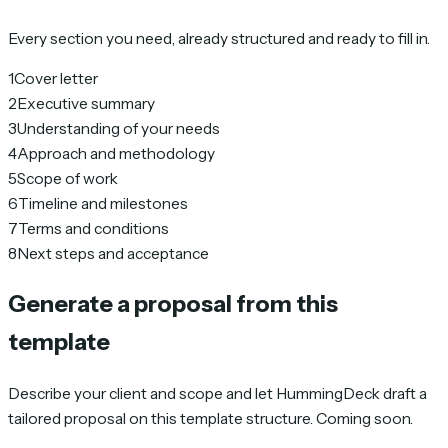
Every section you need, already structured and ready to fill in.
1
Cover letter
2
Executive summary
3
Understanding of your needs
4
Approach and methodology
5
Scope of work
6
Timeline and milestones
7
Terms and conditions
8
Next steps and acceptance
Generate a proposal from this
template
Describe your client and scope and let HummingDeck draft a
tailored proposal on this template structure. Coming soon.