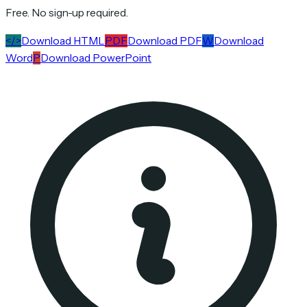
Free. No sign-up required.
</>
Download HTML
PDF
Download PDF
W
Download
Word
P
Download PowerPoint