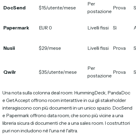
Per
DocSend
$15/utente/mese
Prova
S
postazione
Papermark
EUR 0
Livelli fissi
Sì
Nusii
$29/mese
Livelli fissi
Prova
S
Per
Qwilr
$35/utente/mese
Prova
S
postazione
Una nota sulla colonna deal room: HummingDeck, PandaDoc
e GetAccept offrono room interattive in cui gli stakeholder
interagiscono con più documenti in un unico spazio. DocSend
e Papermark offrono data room, che sono più vicine a una
libreria sicura di documenti che a una sales room. I costruttori
puri non includono né l'una né l'altra.