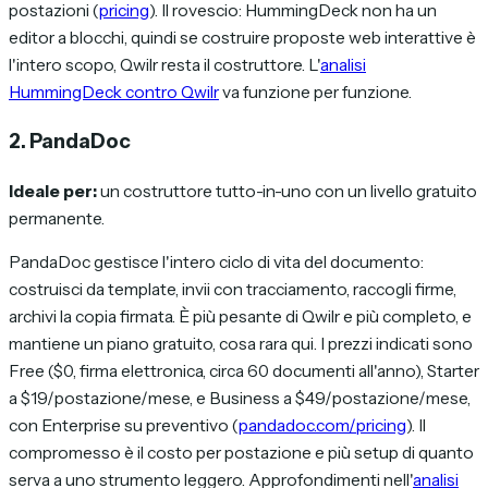
postazioni (
pricing
). Il rovescio: HummingDeck non ha un
editor a blocchi, quindi se costruire proposte web interattive è
l'intero scopo, Qwilr resta il costruttore. L'
analisi
HummingDeck contro Qwilr
va funzione per funzione.
2. PandaDoc
Ideale per:
un costruttore tutto-in-uno con un livello gratuito
permanente.
PandaDoc gestisce l'intero ciclo di vita del documento:
costruisci da template, invii con tracciamento, raccogli firme,
archivi la copia firmata. È più pesante di Qwilr e più completo, e
mantiene un piano gratuito, cosa rara qui. I prezzi indicati sono
Free ($0, firma elettronica, circa 60 documenti all'anno), Starter
a $19/postazione/mese, e Business a $49/postazione/mese,
con Enterprise su preventivo (
pandadoc.com/pricing
). Il
compromesso è il costo per postazione e più setup di quanto
serva a uno strumento leggero. Approfondimenti nell'
analisi