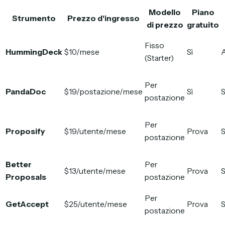
Modello
Piano
Strumento
Prezzo d'ingresso
di prezzo
gratuito
Fisso
HummingDeck
$10/mese
Sì
A
(Starter)
Per
PandaDoc
$19/postazione/mese
Sì
S
postazione
Per
Proposify
$19/utente/mese
Prova
S
postazione
Better
Per
$13/utente/mese
Prova
S
Proposals
postazione
Per
GetAccept
$25/utente/mese
Prova
S
postazione