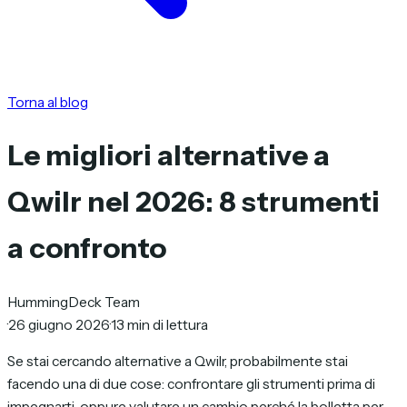
Torna al blog
Le migliori alternative a
Qwilr nel 2026: 8 strumenti
a confronto
HummingDeck Team
·
26 giugno 2026
·
13 min di lettura
Se stai cercando alternative a Qwilr, probabilmente stai
facendo una di due cose: confrontare gli strumenti prima di
impegnarti, oppure valutare un cambio perché la bolletta per