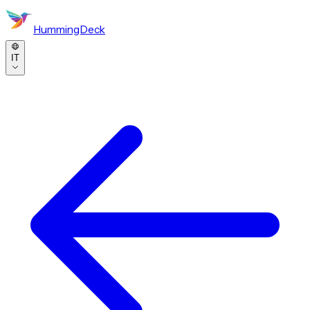
HummingDeck
IT