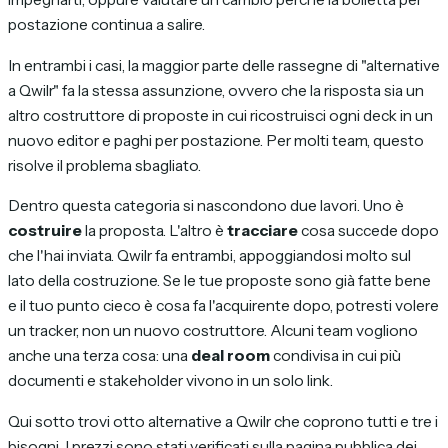
postazione continua a salire.
In entrambi i casi, la maggior parte delle rassegne di "alternative
a Qwilr" fa la stessa assunzione, ovvero che la risposta sia un
altro costruttore di proposte in cui ricostruisci ogni deck in un
nuovo editor e paghi per postazione. Per molti team, questo
risolve il problema sbagliato.
Dentro questa categoria si nascondono due lavori. Uno è
costruire
la proposta. L'altro è
tracciare
cosa succede dopo
che l'hai inviata. Qwilr fa entrambi, appoggiandosi molto sul
lato della costruzione. Se le tue proposte sono già fatte bene
e il tuo punto cieco è cosa fa l'acquirente dopo, potresti volere
un tracker, non un nuovo costruttore. Alcuni team vogliono
anche una terza cosa: una
deal room
condivisa in cui più
documenti e stakeholder vivono in un solo link.
Qui sotto trovi otto alternative a Qwilr che coprono tutti e tre i
bisogni. I prezzi sono stati verificati sulla pagina pubblica dei