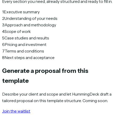
Every section you need, already structured and ready to fill in.
1
Executive summary
2
Understanding of your needs
3
Approach and methodology
4
Scope of work
5
Case studies and results
6
Pricing and investment
7
Terms and conditions
8
Next steps and acceptance
Generate a proposal from this
template
Describe your client and scope and let HummingDeck draft a
tailored proposal on this template structure. Coming soon.
Join the waitlist