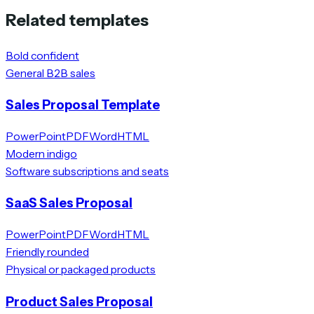
Related templates
Bold confident
General B2B sales
Sales Proposal Template
PowerPoint
PDF
Word
HTML
Modern indigo
Software subscriptions and seats
SaaS Sales Proposal
PowerPoint
PDF
Word
HTML
Friendly rounded
Physical or packaged products
Product Sales Proposal