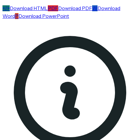
</>
Download HTML
PDF
Download PDF
W
Download
Word
P
Download PowerPoint