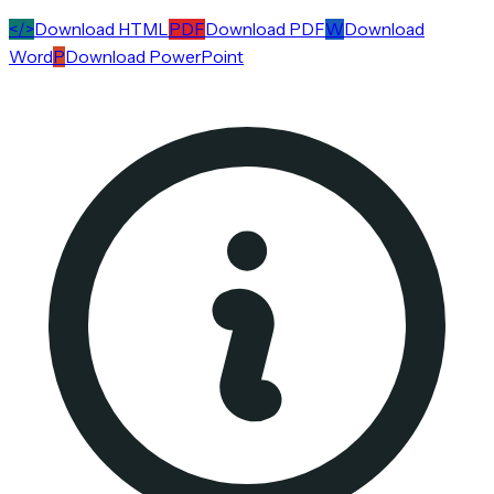
</>
Download HTML
PDF
Download PDF
W
Download
Word
P
Download PowerPoint