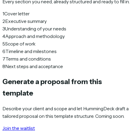
Every section you need, already structured and ready to fill in.
1
Cover letter
2
Executive summary
3
Understanding of your needs
4
Approach and methodology
5
Scope of work
6
Timeline and milestones
7
Terms and conditions
8
Next steps and acceptance
Generate a proposal from this
template
Describe your client and scope and let HummingDeck draft a
tailored proposal on this template structure. Coming soon.
Join the waitlist