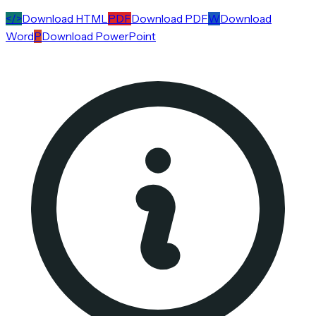
</>
Download HTML
PDF
Download PDF
W
Download
Word
P
Download PowerPoint