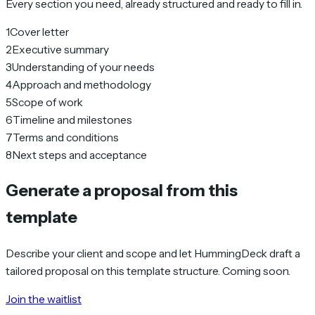
Every section you need, already structured and ready to fill in.
1
Cover letter
2
Executive summary
3
Understanding of your needs
4
Approach and methodology
5
Scope of work
6
Timeline and milestones
7
Terms and conditions
8
Next steps and acceptance
Generate a proposal from this
template
Describe your client and scope and let HummingDeck draft a
tailored proposal on this template structure. Coming soon.
Join the waitlist