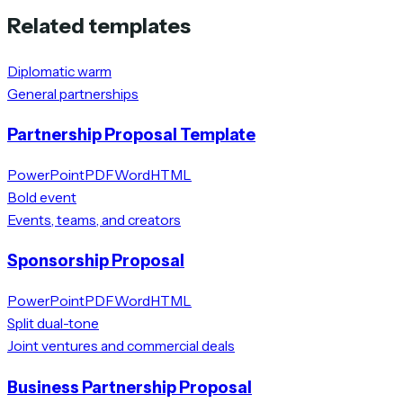
Related templates
Diplomatic warm
General partnerships
Partnership Proposal Template
PowerPoint
PDF
Word
HTML
Bold event
Events, teams, and creators
Sponsorship Proposal
PowerPoint
PDF
Word
HTML
Split dual-tone
Joint ventures and commercial deals
Business Partnership Proposal