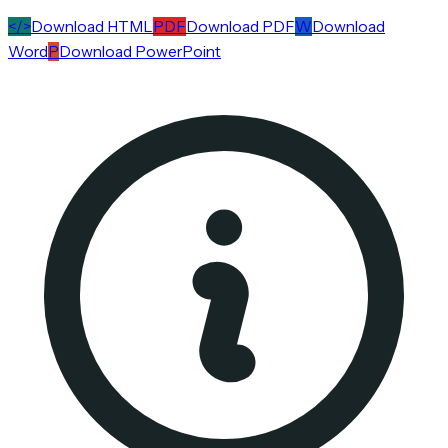
</>
Download HTML
PDF
Download PDF
W
Download
Word
P
Download PowerPoint