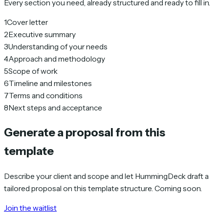
Every section you need, already structured and ready to fill in.
1
Cover letter
2
Executive summary
3
Understanding of your needs
4
Approach and methodology
5
Scope of work
6
Timeline and milestones
7
Terms and conditions
8
Next steps and acceptance
Generate a proposal from this
template
Describe your client and scope and let HummingDeck draft a
tailored proposal on this template structure. Coming soon.
Join the waitlist