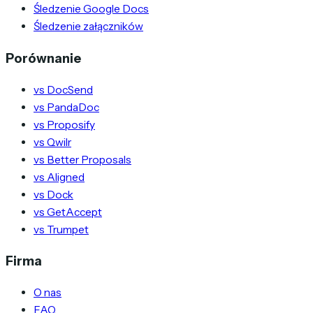
Śledzenie Google Docs
Śledzenie załączników
Porównanie
vs DocSend
vs PandaDoc
vs Proposify
vs Qwilr
vs Better Proposals
vs Aligned
vs Dock
vs GetAccept
vs Trumpet
Firma
O nas
FAQ