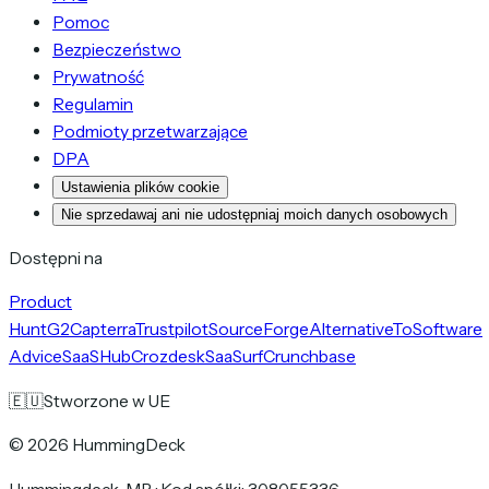
Pomoc
Bezpieczeństwo
Prywatność
Regulamin
Podmioty przetwarzające
DPA
Ustawienia plików cookie
Nie sprzedawaj ani nie udostępniaj moich danych osobowych
Dostępni na
Product
Hunt
G2
Capterra
Trustpilot
SourceForge
AlternativeTo
Software
Advice
SaaSHub
Crozdesk
SaaSurf
Crunchbase
🇪🇺
Stworzone w UE
©
2026
HummingDeck