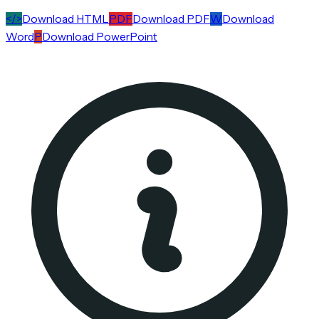
</>
Download HTML
PDF
Download PDF
W
Download
Word
P
Download PowerPoint