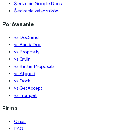
Śledzenie Google Docs
Śledzenie załączników
Porównanie
vs DocSend
vs PandaDoc
vs Proposify
vs Qwilr
vs Better Proposals
vs Aligned
vs Dock
vs GetAccept
vs Trumpet
Firma
O nas
FAQ