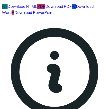
</>
Download HTML
PDF
Download PDF
W
Download
Word
P
Download PowerPoint