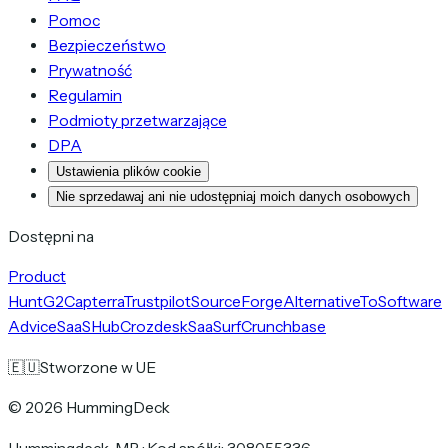
Pomoc
Bezpieczeństwo
Prywatność
Regulamin
Podmioty przetwarzające
DPA
Ustawienia plików cookie
Nie sprzedawaj ani nie udostępniaj moich danych osobowych
Dostępni na
Product
Hunt
G2
Capterra
Trustpilot
SourceForge
AlternativeTo
Software
Advice
SaaSHub
Crozdesk
SaaSurf
Crunchbase
🇪🇺
Stworzone w UE
©
2026
HummingDeck