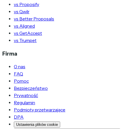
vs Proposify
vs Qwilr
vs Better Proposals
vs Aligned
vs GetAccept
vs Trumpet
Firma
O nas
FAQ
Pomoc
Bezpieczeństwo
Prywatność
Regulamin
Podmioty przetwarzające
DPA
Ustawienia plików cookie