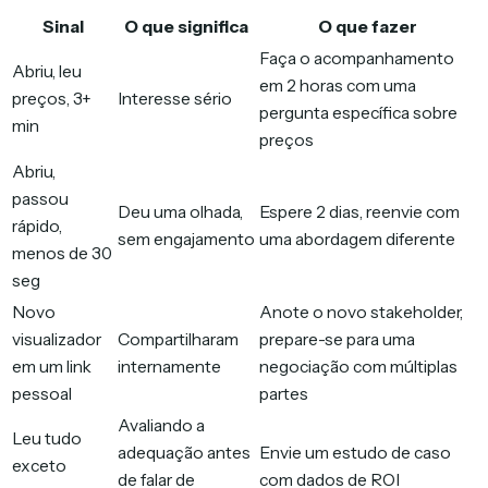
Sinal
O que significa
O que fazer
Faça o acompanhamento
Abriu, leu
em 2 horas com uma
preços, 3+
Interesse sério
pergunta específica sobre
min
preços
Abriu,
passou
Deu uma olhada,
Espere 2 dias, reenvie com
rápido,
sem engajamento
uma abordagem diferente
menos de 30
seg
Novo
Anote o novo stakeholder,
visualizador
Compartilharam
prepare-se para uma
em um link
internamente
negociação com múltiplas
pessoal
partes
Avaliando a
Leu tudo
adequação antes
Envie um estudo de caso
exceto
de falar de
com dados de ROI