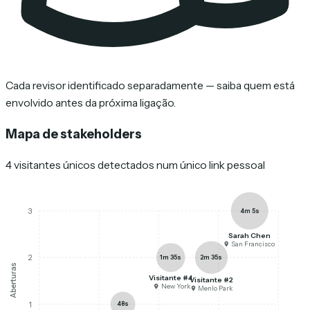
Cada revisor identificado separadamente — saiba quem está
envolvido antes da próxima ligação.
Mapa de stakeholders
4 visitantes únicos detectados num único link pessoal
4m 5s
3
Sarah Chen
San Francisco
1m 35s
2m 35s
2
Aberturas
Visitante #4
Visitante #2
New York
Menlo Park
48s
1