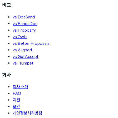
비교
vs DocSend
vs PandaDoc
vs Proposify
vs Qwilr
vs Better Proposals
vs Aligned
vs GetAccept
vs Trumpet
회사
회사 소개
FAQ
지원
보안
개인정보처리방침