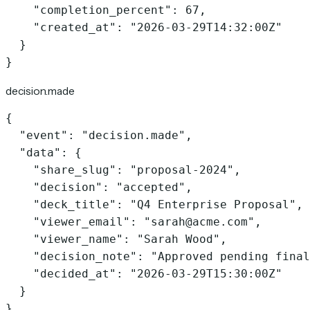
    "completion_percent": 67,

    "created_at": "2026-03-29T14:32:00Z"

  }

}
decision.made
{

  "event": "decision.made",

  "data": {

    "share_slug": "proposal-2024",

    "decision": "accepted",

    "deck_title": "Q4 Enterprise Proposal",

    "viewer_email": "sarah@acme.com",

    "viewer_name": "Sarah Wood",

    "decision_note": "Approved pending final
    "decided_at": "2026-03-29T15:30:00Z"

  }

}