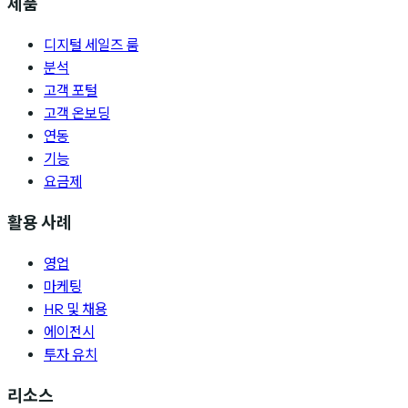
제품
디지털 세일즈 룸
분석
고객 포털
고객 온보딩
연동
기능
요금제
활용 사례
영업
마케팅
HR 및 채용
에이전시
투자 유치
리소스