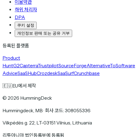
이용약관
하위 처리자
DPA
쿠키 설정
개인정보 판매 또는 공유 거부
등록된 플랫폼
Product
Hunt
G2
Capterra
Trustpilot
SourceForge
AlternativeTo
Software
Advice
SaaSHub
Crozdesk
SaaSurf
Crunchbase
🇪🇺
EU에서 제작
©
2026
HummingDeck
Hummingdeck, MB
·
회사 코드: 308055336
Vilkpėdės g. 22, LT-03151 Vilnius, Lithuania
리투아니아 법인등록부에 등록됨