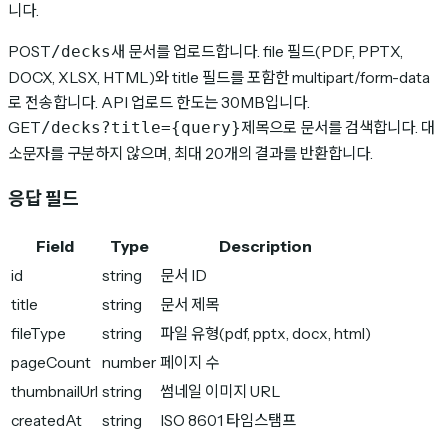
니다.
POST
새 문서를 업로드합니다. file 필드(PDF, PPTX,
/decks
DOCX, XLSX, HTML)와 title 필드를 포함한 multipart/form-data
로 전송합니다. API 업로드 한도는 30MB입니다.
GET
제목으로 문서를 검색합니다. 대
/decks?title={query}
소문자를 구분하지 않으며, 최대 20개의 결과를 반환합니다.
응답 필드
Field
Type
Description
id
string
문서 ID
title
string
문서 제목
fileType
string
파일 유형(pdf, pptx, docx, html)
pageCount
number
페이지 수
thumbnailUrl
string
썸네일 이미지 URL
createdAt
string
ISO 8601 타임스탬프