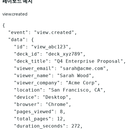
페이로드 예시
view.created
{

  "event": "view.created",

  "data": {

    "id": "view_abc123",

    "deck_id": "deck_xyz789",

    "deck_title": "Q4 Enterprise Proposal",

    "viewer_email": "sarah@acme.com",

    "viewer_name": "Sarah Wood",

    "viewer_company": "Acme Corp",

    "location": "San Francisco, CA",

    "device": "Desktop",

    "browser": "Chrome",

    "pages_viewed": 8,

    "total_pages": 12,

    "duration_seconds": 272,
