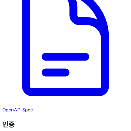
OpenAPI Spec
인증