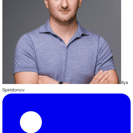
Ilya
Spiridonov