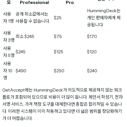
모
Professional
Pro
HummingDeck는
사용
공개 최소값에서는
$25
개인 판매자에게 제
자 1명
사용할 수 없습니다.
공됩니다
사용
최소 $245
$75
$170
자 3명
사용
$245
$125
$120
자 5명
사용
자 10
$490
$250
$240
명
GetAccept에는 HummingDeck가 의도적으로 제공하지 않는 워크
플로가 포함되어 있으므로 비용이 더 많이 듭니다. 제안서 작성기, 전자
서명 서비스, 가격 책정 도구를 대체한다면 총합은 합리적일 수 있습니
다. 이러한 시스템이 이미 작동하고 있다면 더 넓은 범위를 정당화하기
가 더 어렵습니다.