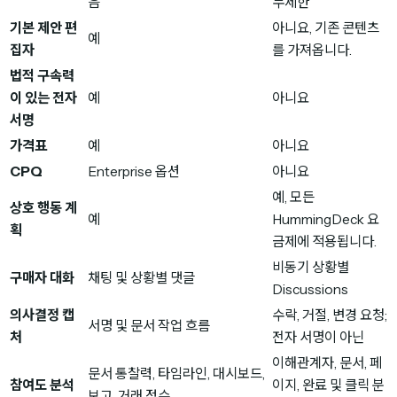
음
무제한
기본 제안 편
아니요, 기존 콘텐츠
예
집자
를 가져옵니다.
법적 구속력
이 있는 전자
예
아니요
서명
가격표
예
아니요
CPQ
Enterprise 옵션
아니요
예, 모든
상호 행동 계
예
HummingDeck 요
획
금제에 적용됩니다.
비동기 상황별
구매자 대화
채팅 및 상황별 댓글
Discussions
의사결정 캡
수락, 거절, 변경 요청;
서명 및 문서 작업 흐름
처
전자 서명이 아닌
이해관계자, 문서, 페
문서 통찰력, 타임라인, 대시보드,
참여도 분석
이지, 완료 및 클릭 분
보고, 거래 점수