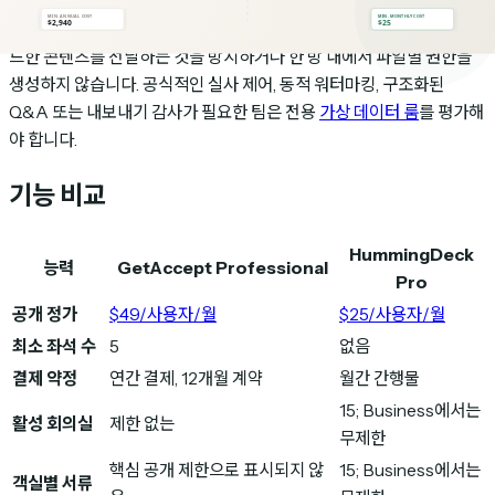
HummingDeck의 받은편지함 확인을 통해 이메일 계정에 대한 액세
스가 입증되었습니다. 법적 신원을 증명하거나 승인된 수신자가 다운로
드한 콘텐츠를 전달하는 것을 방지하거나 한 방 내에서 파일별 권한을
생성하지 않습니다. 공식적인 실사 제어, 동적 워터마킹, 구조화된
Q&A 또는 내보내기 감사가 필요한 팀은 전용
가상 데이터 룸
를 평가해
야 합니다.
기능 비교
HummingDeck
능력
GetAccept Professional
Pro
공개 정가
$49/사용자/월
$25/사용자/월
최소 좌석 수
5
없음
결제 약정
연간 결제, 12개월 계약
월간 간행물
15; Business에서는
활성 회의실
제한 없는
무제한
핵심 공개 제한으로 표시되지 않
15; Business에서는
객실별 서류