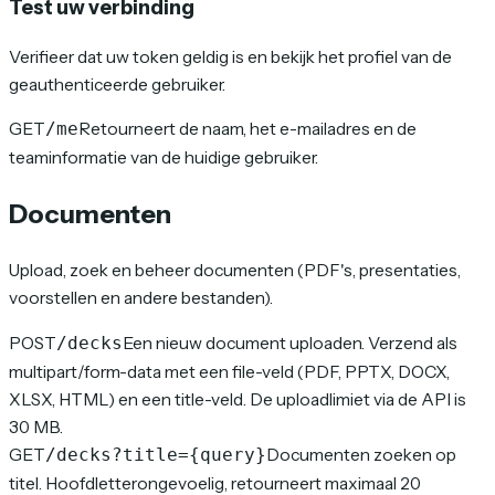
Test uw verbinding
Verifieer dat uw token geldig is en bekijk het profiel van de
geauthenticeerde gebruiker.
GET
Retourneert de naam, het e-mailadres en de
/me
teaminformatie van de huidige gebruiker.
Documenten
Upload, zoek en beheer documenten (PDF's, presentaties,
voorstellen en andere bestanden).
POST
Een nieuw document uploaden. Verzend als
/decks
multipart/form-data met een file-veld (PDF, PPTX, DOCX,
XLSX, HTML) en een title-veld. De uploadlimiet via de API is
30 MB.
GET
Documenten zoeken op
/decks?title={query}
titel. Hoofdletterongevoelig, retourneert maximaal 20