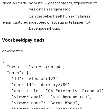
decision.made
voorstel — geaccepteerd, afgewezen of
wijzigingen aangevraagd.
Een bezoeker heeft hun e-mailadres
email_captured
ingevoerd om toegang te krijgen tot
beveiligde inhoud.
Voorbeeldpayloads
view.created
{

  "event": "view.created",

  "data": {

    "id": "view_abc123",

    "deck_id": "deck_xyz789",

    "deck_title": "Q4 Enterprise Proposal",

    "viewer_email": "sarah@acme.com",

    "viewer_name": "Sarah Wood",
