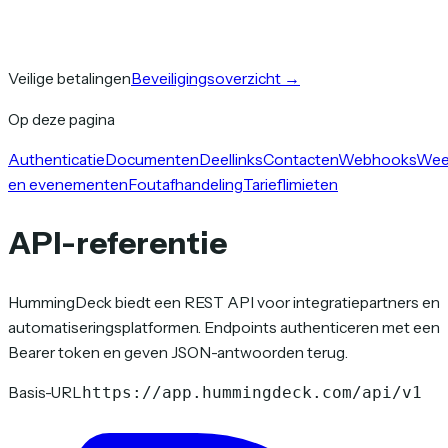
Veilige betalingen
Beveiligingsoverzicht
→
Op deze pagina
Authenticatie
Documenten
Deellinks
Contacten
Webhooks
Wee
en evenementen
Foutafhandeling
Tarieflimieten
API-referentie
HummingDeck biedt een REST API voor integratiepartners en
automatiseringsplatformen. Endpoints authenticeren met een
Bearer token en geven JSON-antwoorden terug.
Basis-URL
https://app.hummingdeck.com/api/v1