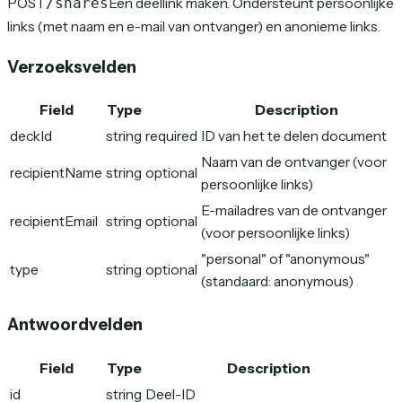
POST
Een deellink maken. Ondersteunt persoonlijke
/shares
links (met naam en e-mail van ontvanger) en anonieme links.
Verzoeksvelden
Field
Type
Description
deckId
string
required
ID van het te delen document
Naam van de ontvanger (voor
recipientName
string
optional
persoonlijke links)
E-mailadres van de ontvanger
recipientEmail
string
optional
(voor persoonlijke links)
"personal" of "anonymous"
type
string
optional
(standaard: anonymous)
Antwoordvelden
Field
Type
Description
id
string
Deel-ID