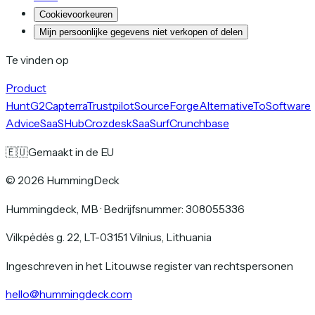
Cookievoorkeuren
Mijn persoonlijke gegevens niet verkopen of delen
Te vinden op
Product
Hunt
G2
Capterra
Trustpilot
SourceForge
AlternativeTo
Software
Advice
SaaSHub
Crozdesk
SaaSurf
Crunchbase
🇪🇺
Gemaakt in de EU
©
2026
HummingDeck
Hummingdeck, MB
·
Bedrijfsnummer: 308055336
Vilkpėdės g. 22, LT-03151 Vilnius, Lithuania
Ingeschreven in het Litouwse register van rechtspersonen
hello@hummingdeck.com