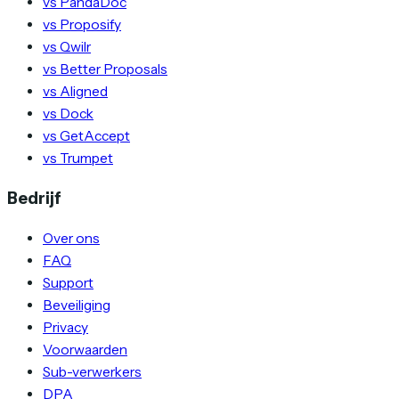
vs PandaDoc
vs Proposify
vs Qwilr
vs Better Proposals
vs Aligned
vs Dock
vs GetAccept
vs Trumpet
Bedrijf
Over ons
FAQ
Support
Beveiliging
Privacy
Voorwaarden
Sub-verwerkers
DPA