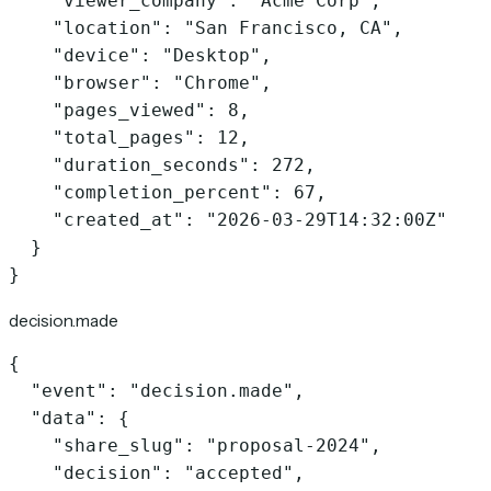
    "viewer_company": "Acme Corp",

    "location": "San Francisco, CA",

    "device": "Desktop",

    "browser": "Chrome",

    "pages_viewed": 8,

    "total_pages": 12,

    "duration_seconds": 272,

    "completion_percent": 67,

    "created_at": "2026-03-29T14:32:00Z"

  }

}
decision.made
{

  "event": "decision.made",

  "data": {

    "share_slug": "proposal-2024",

    "decision": "accepted",
