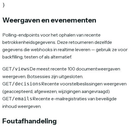
}
Weergaven en evenementen
Polling-endpoints voor het ophalen van recente
betrokkenheidsgegevens. Deze retourneren dezelfde
gegevens die webhooks in realtime leveren — gebruik ze voor
backfilling, testen of als alternatief.
GET
De meest recente 100 documentweergaven
/views
weergeven. Botsessies zijn uitgesloten.
GET
Recente voorstelbeslissingen weergeven
/decisions
(geaccepteerd, afgewezen, wijzigingen aangevraagd).
GET
Recente e-mailregistraties van beveiligde
/emails
inhoud weergeven.
Foutafhandeling