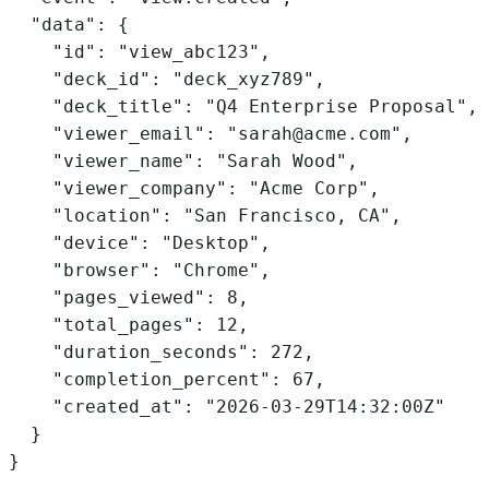
  "data": {

    "id": "view_abc123",

    "deck_id": "deck_xyz789",

    "deck_title": "Q4 Enterprise Proposal",

    "viewer_email": "sarah@acme.com",

    "viewer_name": "Sarah Wood",

    "viewer_company": "Acme Corp",

    "location": "San Francisco, CA",

    "device": "Desktop",

    "browser": "Chrome",

    "pages_viewed": 8,

    "total_pages": 12,

    "duration_seconds": 272,

    "completion_percent": 67,

    "created_at": "2026-03-29T14:32:00Z"

  }

}