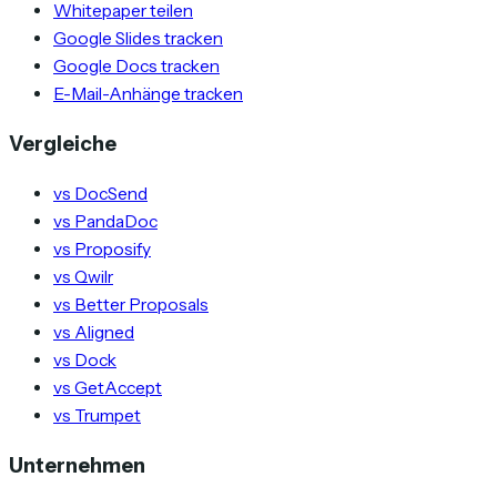
Whitepaper teilen
Google Slides tracken
Google Docs tracken
E-Mail-Anhänge tracken
Vergleiche
vs DocSend
vs PandaDoc
vs Proposify
vs Qwilr
vs Better Proposals
vs Aligned
vs Dock
vs GetAccept
vs Trumpet
Unternehmen