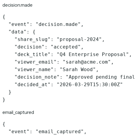
decision.made
{

  "event": "decision.made",

  "data": {

    "share_slug": "proposal-2024",

    "decision": "accepted",

    "deck_title": "Q4 Enterprise Proposal",

    "viewer_email": "sarah@acme.com",

    "viewer_name": "Sarah Wood",

    "decision_note": "Approved pending final
    "decided_at": "2026-03-29T15:30:00Z"

  }

}
email_captured
{

  "event": "email_captured",
