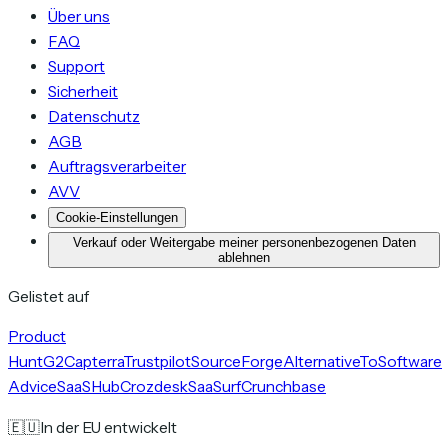
Über uns
FAQ
Support
Sicherheit
Datenschutz
AGB
Auftragsverarbeiter
AVV
Cookie-Einstellungen
Verkauf oder Weitergabe meiner personenbezogenen Daten
ablehnen
Gelistet auf
Product
Hunt
G2
Capterra
Trustpilot
SourceForge
AlternativeTo
Software
Advice
SaaSHub
Crozdesk
SaaSurf
Crunchbase
🇪🇺
In der EU entwickelt