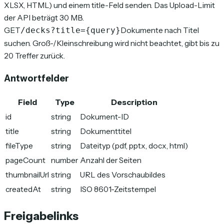
XLSX, HTML) und einem title-Feld senden. Das Upload-Limit
der API beträgt 30 MB.
GET
Dokumente nach Titel
/decks?title={query}
suchen. Groß-/Kleinschreibung wird nicht beachtet, gibt bis zu
20 Treffer zurück.
Antwortfelder
Field
Type
Description
id
string
Dokument-ID
title
string
Dokumenttitel
fileType
string
Dateityp (pdf, pptx, docx, html)
pageCount
number
Anzahl der Seiten
thumbnailUrl
string
URL des Vorschaubildes
createdAt
string
ISO 8601-Zeitstempel
Freigabelinks