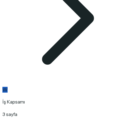
W
İş Kapsamı
3 sayfa