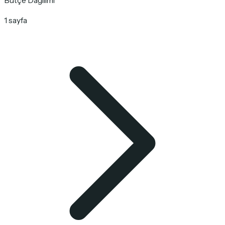
Bütçe Dağılımı
1 sayfa