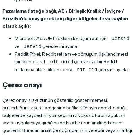
Pazarlama (isteğe bağlı, AB / Birleşik Krallık / İsviçre /
Brezilya'da onay gerektirir; diğer bölgelerde varsayılan
olarak açık):
Microsoft Ads UET: reklam dönüşüm atıfı için
_uetsid
ve
çerezlerini ayarlar.
_uetvid
Reddit Pixel: Reddit reklam ve dönüşüm ilişkilendirmesi
için birinci taraf
çerezini ve bir Reddit
_rdt_uuid
reklamına tıklandıktan sonra
çerezini ayarlar.
_rdt_cid
Çerez onayı
Çerez onayı arayüzünün gösterilip gösterilmemesi,
bulunduğunuz yargı bölgesine bağlıdır. Onayın gerekli olduğu
bölgelerde, kaydedilmiş bir seçiminiz yoksa oturum açtıktan
sonra uygulamaya girdiğinizde kısa bir ürün analitiği bildirimi
gösterilir. Buradan analitiğe doğrudan izin verebilir veya analitiği