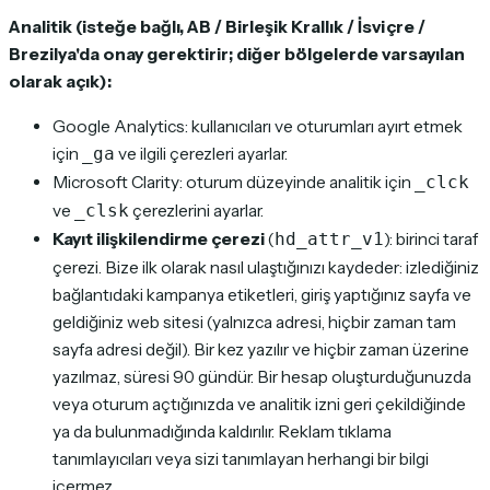
Analitik (isteğe bağlı, AB / Birleşik Krallık / İsviçre /
Brezilya'da onay gerektirir; diğer bölgelerde varsayılan
olarak açık):
Google Analytics: kullanıcıları ve oturumları ayırt etmek
için
ve ilgili çerezleri ayarlar.
_ga
Microsoft Clarity: oturum düzeyinde analitik için
_clck
ve
çerezlerini ayarlar.
_clsk
Kayıt ilişkilendirme çerezi
(
): birinci taraf
hd_attr_v1
çerezi. Bize ilk olarak nasıl ulaştığınızı kaydeder: izlediğiniz
bağlantıdaki kampanya etiketleri, giriş yaptığınız sayfa ve
geldiğiniz web sitesi (yalnızca adresi, hiçbir zaman tam
sayfa adresi değil). Bir kez yazılır ve hiçbir zaman üzerine
yazılmaz, süresi 90 gündür. Bir hesap oluşturduğunuzda
veya oturum açtığınızda ve analitik izni geri çekildiğinde
ya da bulunmadığında kaldırılır. Reklam tıklama
tanımlayıcıları veya sizi tanımlayan herhangi bir bilgi
içermez.