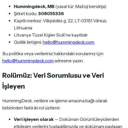
Hummingdeck, MB
(yasal tür: Mažoji bendrija)
Şirket kodu:
308055336
Kayıtlı merkez: Vilkpėdės g. 22, LT-03151 Vilnius,
Lithuania
Litvanya Tüzel Kişiler Sicili'ne kayıtlıdır
Gizlilik iletişimi:
hello@hummingdeck.com
Bu politika veya verileriniz hakkındaki sorularınız için
hello@hummingdeck.com
adresine yazın.
Rolümüz: Veri Sorumlusu ve Veri
İşleyen
HummingDeck, verilere ve işleme amacına bağlı olarak
birbirinden farklı iki rol üstlenir:
Veri işleyen olarak
— Doküman Görüntüleyicilerden
etkileşim verilerini topladığımızda ve dokümanı paylaşan