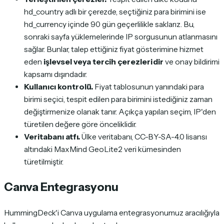
hd_country
adlı bir çerezde, seçtiğiniz para birimini ise
hd_currency
içinde 90 gün geçerlilikle saklarız. Bu,
sonraki sayfa yüklemelerinde IP sorgusunun atlanmasını
sağlar. Bunlar, talep ettiğiniz fiyat gösterimine hizmet
eden
işlevsel veya tercih çerezleridir
ve onay bildirimi
kapsamı dışındadır.
Kullanıcı kontrolü.
Fiyat tablosunun yanındaki para
birimi seçici, tespit edilen para birimini istediğiniz zaman
değiştirmenize olanak tanır. Açıkça yapılan seçim, IP'den
türetilen değere göre önceliklidir.
Veritabanı atfı.
Ülke veritabanı, CC-BY-SA-4.0 lisansı
altındaki MaxMind GeoLite2 veri kümesinden
türetilmiştir.
Canva Entegrasyonu
HummingDeck'i Canva uygulama entegrasyonumuz aracılığıyla