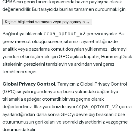
CPRA'nın geniş tanımı kapsamında bazen
paylaşma
olarak
değerlendirilir. Bu tarayıcıda bunları tamamen durdurmak için:
Kişisel bilgilerimi satmayın veya paylaşmayın →
Bağlantıya tıklamak
çerezini ayarlar. Bu
ccpa_optout_v2
çerez mevcut olduğu sürece, sitemizi ziyaret ettiğinizde
analitik veya pazarlama komut dosyaları yüklenmez. İzlemeyi
yeniden etkinleştirmek için GPC açıksa kapatın, HummingDeck
sitelerinin çerezlerini temizleyin ve ardından yeni çerez
tercihlerini seçin.
Global Privacy Control.
Tarayıcınız Global Privacy Control
(GPC) sinyalini gönderiyorsa, bunu yukarıdaki bağlantıya
tıklamakla eşdeğer, otomatik bir vazgeçme olarak
değerlendiririz. İlk ziyaretinizde aynı
çerezi
ccpa_optout_v2
ayarlandığından, daha sonra GPC'yi devre dışı bıraksanız bile
oturumunuzun geri kalanı ve sonraki ziyaretleriniz vazgeçme
durumunda kalır.