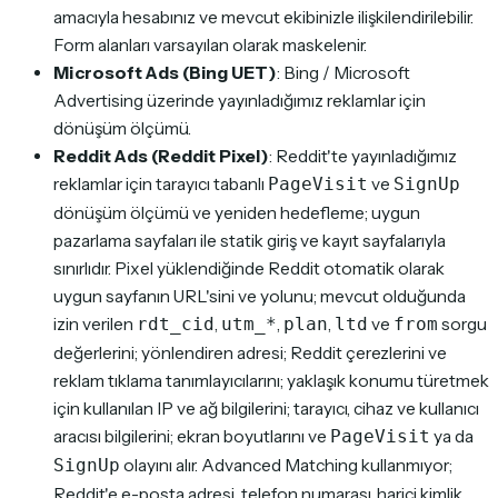
amacıyla hesabınız ve mevcut ekibinizle ilişkilendirilebilir.
Form alanları varsayılan olarak maskelenir.
Microsoft Ads (Bing UET)
: Bing / Microsoft
Advertising üzerinde yayınladığımız reklamlar için
dönüşüm ölçümü.
Reddit Ads (Reddit Pixel)
: Reddit'te yayınladığımız
reklamlar için tarayıcı tabanlı
ve
PageVisit
SignUp
dönüşüm ölçümü ve yeniden hedefleme; uygun
pazarlama sayfaları ile statik giriş ve kayıt sayfalarıyla
sınırlıdır. Pixel yüklendiğinde Reddit otomatik olarak
uygun sayfanın URL'sini ve yolunu; mevcut olduğunda
izin verilen
,
,
,
ve
sorgu
rdt_cid
utm_*
plan
ltd
from
değerlerini; yönlendiren adresi; Reddit çerezlerini ve
reklam tıklama tanımlayıcılarını; yaklaşık konumu türetmek
için kullanılan IP ve ağ bilgilerini; tarayıcı, cihaz ve kullanıcı
aracısı bilgilerini; ekran boyutlarını ve
ya da
PageVisit
olayını alır. Advanced Matching kullanmıyor;
SignUp
Reddit'e e-posta adresi, telefon numarası, harici kimlik