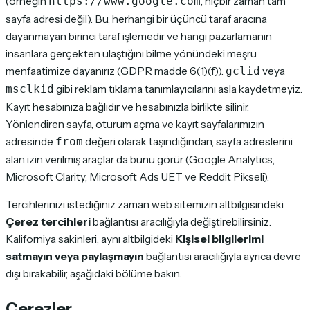
(örneğin
, hiçbir zaman tam
https://www.google.com
sayfa adresi değil). Bu, herhangi bir üçüncü taraf aracına
dayanmayan birinci taraf işlemedir ve hangi pazarlamanın
insanlara gerçekten ulaştığını bilme yönündeki meşru
menfaatimize dayanırız (GDPR madde 6(1)(f)).
veya
gclid
gibi reklam tıklama tanımlayıcılarını asla kaydetmeyiz.
msclkid
Kayıt hesabınıza bağlıdır ve hesabınızla birlikte silinir.
Yönlendiren sayfa, oturum açma ve kayıt sayfalarımızın
adresinde
değeri olarak taşındığından, sayfa adreslerini
from
alan izin verilmiş araçlar da bunu görür (Google Analytics,
Microsoft Clarity, Microsoft Ads UET ve Reddit Pikseli).
Tercihlerinizi istediğiniz zaman web sitemizin altbilgisindeki
Çerez tercihleri
bağlantısı aracılığıyla değiştirebilirsiniz.
Kaliforniya sakinleri, aynı altbilgideki
Kişisel bilgilerimi
satmayın veya paylaşmayın
bağlantısı aracılığıyla ayrıca devre
dışı bırakabilir, aşağıdaki bölüme bakın.
Çerezler