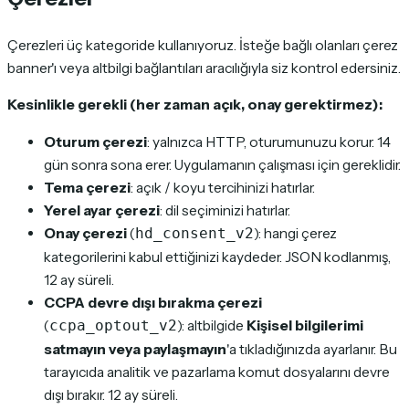
Çerezleri üç kategoride kullanıyoruz. İsteğe bağlı olanları çerez
banner'ı veya altbilgi bağlantıları aracılığıyla siz kontrol edersiniz.
Kesinlikle gerekli (her zaman açık, onay gerektirmez):
Oturum çerezi
: yalnızca HTTP, oturumunuzu korur. 14
gün sonra sona erer. Uygulamanın çalışması için gereklidir.
Tema çerezi
: açık / koyu tercihinizi hatırlar.
Yerel ayar çerezi
: dil seçiminizi hatırlar.
Onay çerezi
(
): hangi çerez
hd_consent_v2
kategorilerini kabul ettiğinizi kaydeder. JSON kodlanmış,
12 ay süreli.
CCPA devre dışı bırakma çerezi
(
): altbilgide
Kişisel bilgilerimi
ccpa_optout_v2
satmayın veya paylaşmayın
'a tıkladığınızda ayarlanır. Bu
tarayıcıda analitik ve pazarlama komut dosyalarını devre
dışı bırakır. 12 ay süreli.