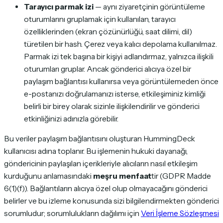
Tarayıcı parmak izi
— aynı ziyaretçinin görüntüleme
oturumlarını gruplamak için kullanılan, tarayıcı
özelliklerinden (ekran çözünürlüğü, saat dilimi, dil)
türetilen bir hash. Çerez veya kalıcı depolama kullanılmaz.
Parmak izi tek başına bir kişiyi adlandırmaz, yalnızca ilişkili
oturumları gruplar. Ancak gönderici alıcıya özel bir
paylaşım bağlantısı kullanırsa veya görüntülemeden önce
e-postanızı doğrulamanızı isterse, etkileşiminiz kimliği
belirli bir birey olarak sizinle ilişkilendirilir ve gönderici
etkinliğinizi adınızla görebilir.
Bu veriler paylaşım bağlantısını oluşturan HummingDeck
kullanıcısı adına toplanır. Bu işlemenin hukuki dayanağı,
göndericinin paylaşılan içerikleriyle alıcıların nasıl etkileşim
kurduğunu anlamasındaki
meşru menfaat
tir (GDPR Madde
6(1)(f)). Bağlantıların alıcıya özel olup olmayacağını gönderici
belirler ve bu izleme konusunda sizi bilgilendirmekten gönderici
sorumludur; sorumlulukların dağılımı için
Veri İşleme Sözleşmesi