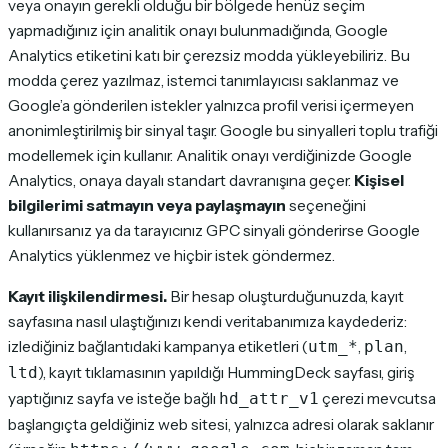
veya onayın gerekli olduğu bir bölgede henüz seçim
yapmadığınız için analitik onayı bulunmadığında, Google
Analytics etiketini katı bir çerezsiz modda yükleyebiliriz. Bu
modda çerez yazılmaz, istemci tanımlayıcısı saklanmaz ve
Google’a gönderilen istekler yalnızca profil verisi içermeyen
anonimleştirilmiş bir sinyal taşır. Google bu sinyalleri toplu trafiği
modellemek için kullanır. Analitik onayı verdiğinizde Google
Analytics, onaya dayalı standart davranışına geçer.
Kişisel
bilgilerimi satmayın veya paylaşmayın
seçeneğini
kullanırsanız ya da tarayıcınız GPC sinyali gönderirse Google
Analytics yüklenmez ve hiçbir istek göndermez.
Kayıt ilişkilendirmesi.
Bir hesap oluşturduğunuzda, kayıt
sayfasına nasıl ulaştığınızı kendi veritabanımıza kaydederiz:
izlediğiniz bağlantıdaki kampanya etiketleri (
,
,
utm_*
plan
), kayıt tıklamasının yapıldığı HummingDeck sayfası, giriş
ltd
yaptığınız sayfa ve isteğe bağlı
çerezi mevcutsa
hd_attr_v1
başlangıçta geldiğiniz web sitesi, yalnızca adresi olarak saklanır