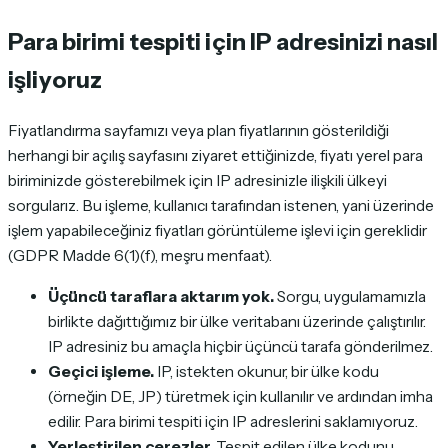
Para birimi tespiti için IP adresinizi nasıl
işliyoruz
Fiyatlandırma sayfamızı veya plan fiyatlarının gösterildiği
herhangi bir açılış sayfasını ziyaret ettiğinizde, fiyatı yerel para
biriminizde gösterebilmek için IP adresinizle ilişkili ülkeyi
sorgularız. Bu işleme, kullanıcı tarafından istenen, yani üzerinde
işlem yapabileceğiniz fiyatları görüntüleme işlevi için gereklidir
(GDPR Madde 6(1)(f), meşru menfaat).
Üçüncü taraflara aktarım yok.
Sorgu, uygulamamızla
birlikte dağıttığımız bir ülke veritabanı üzerinde çalıştırılır.
IP adresiniz bu amaçla hiçbir üçüncü tarafa gönderilmez.
Geçici işleme.
IP, istekten okunur, bir ülke kodu
(örneğin
DE
,
JP
) türetmek için kullanılır ve ardından imha
edilir. Para birimi tespiti için IP adreslerini saklamıyoruz.
Yerleştirilen çerezler.
Tespit edilen ülke kodunu